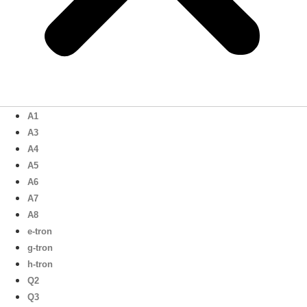
A1
A3
A4
A5
A6
A7
A8
e-tron
g-tron
h-tron
Q2
Q3