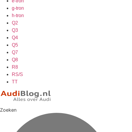
e-tron
g-tron
h-tron
Q2
Q3
Q4
Q5
Q7
Q8
R8
RS/S
TT
Zoeken