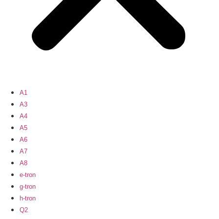
A1
A3
A4
A5
A6
A7
A8
e-tron
g-tron
h-tron
Q2