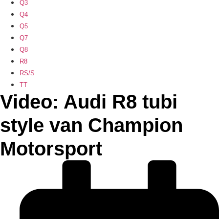
Q3
Q4
Q5
Q7
Q8
R8
RS/S
TT
Video: Audi R8 tubi
style van Champion
Motorsport