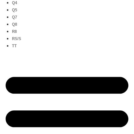
Q4
Q5
Q7
Q8
R8
RS/S
TT