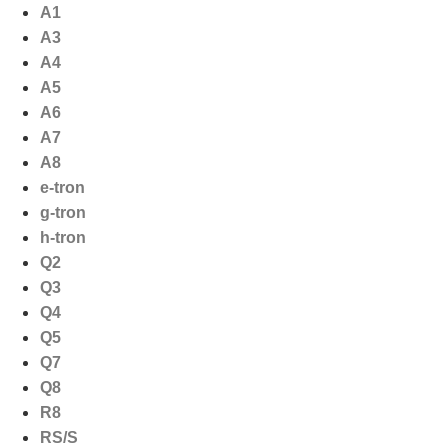
Ga
A1
naar
A3
de
A4
inhoud
A5
A6
A7
A8
e-tron
g-tron
h-tron
Q2
Q3
Q4
Q5
Q7
Q8
R8
RS/S