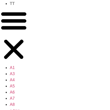
TT
A1
A3
A4
A5
A6
A7
A8