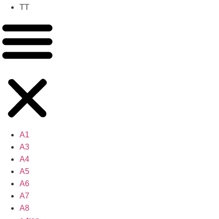
TT
A1
A3
A4
A5
A6
A7
A8