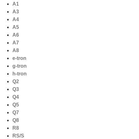
Ga
A1
naar
A3
de
A4
inhoud
A5
A6
A7
A8
e-tron
g-tron
h-tron
Q2
Q3
Q4
Q5
Q7
Q8
R8
RS/S