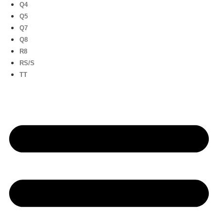
Q4
Q5
Q7
Q8
R8
RS/S
TT