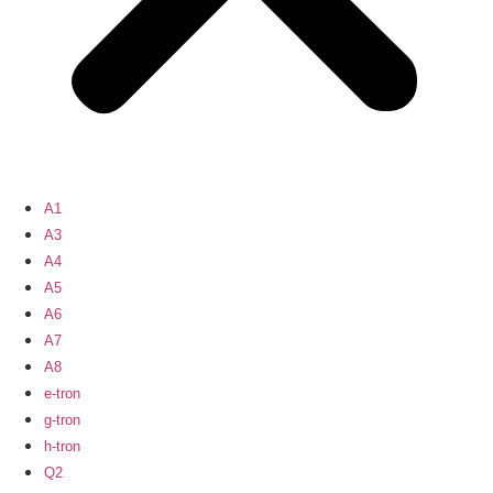
A1
A3
A4
A5
A6
A7
A8
e-tron
g-tron
h-tron
Q2