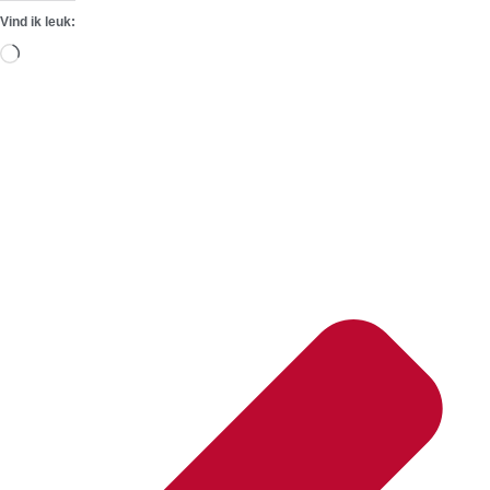
Vind ik leuk:
Aan
het
laden...