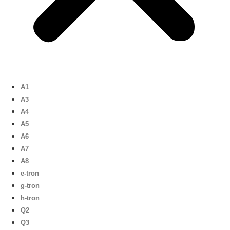
A1
A3
A4
A5
A6
A7
A8
e-tron
g-tron
h-tron
Q2
Q3