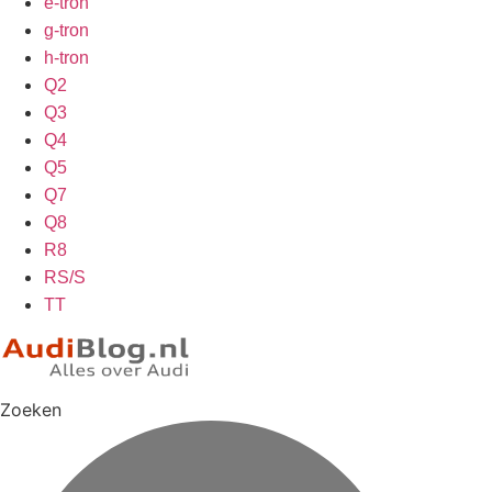
e-tron
g-tron
h-tron
Q2
Q3
Q4
Q5
Q7
Q8
R8
RS/S
TT
Zoeken