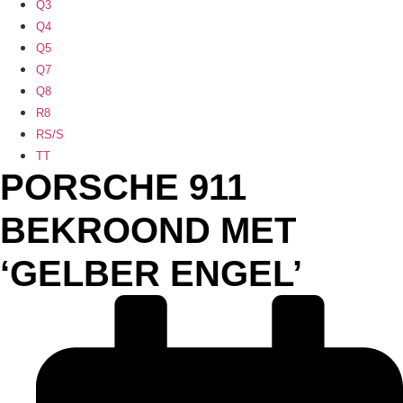
Q3
Q4
Q5
Q7
Q8
R8
RS/S
TT
PORSCHE 911
BEKROOND MET
‘GELBER ENGEL’