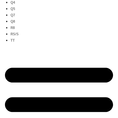
Q4
Q5
Q7
Q8
R8
RS/S
TT