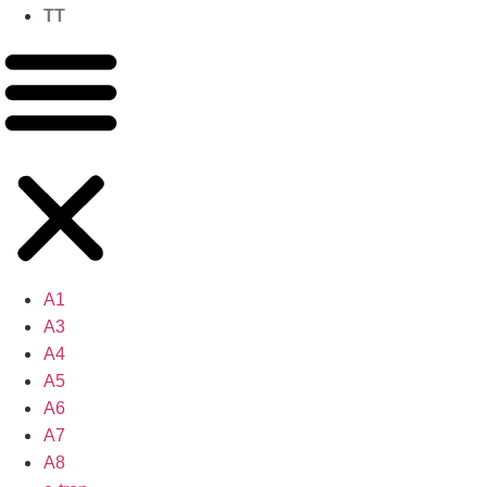
TT
A1
A3
A4
A5
A6
A7
A8