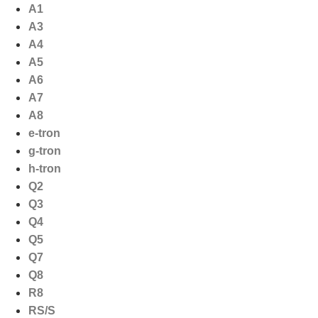
Ga
A1
naar
A3
de
A4
inhoud
A5
A6
A7
A8
e-tron
g-tron
h-tron
Q2
Q3
Q4
Q5
Q7
Q8
R8
RS/S