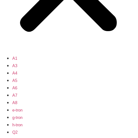
A1
A3
A4
A5
A6
A7
A8
e-tron
g-tron
h-tron
Q2