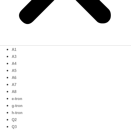
A1
A3
A4
A5
A6
A7
A8
e-tron
g-tron
h-tron
Q2
Q3