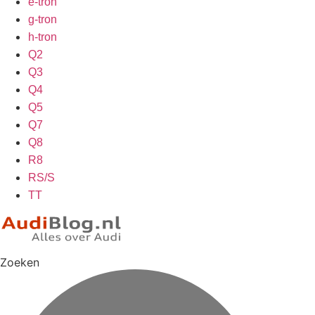
e-tron
g-tron
h-tron
Q2
Q3
Q4
Q5
Q7
Q8
R8
RS/S
TT
Zoeken