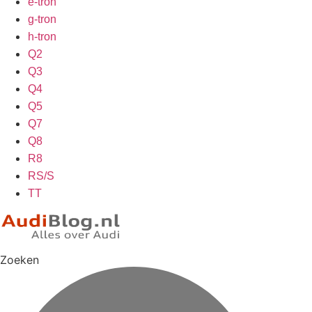
e-tron
g-tron
h-tron
Q2
Q3
Q4
Q5
Q7
Q8
R8
RS/S
TT
Zoeken