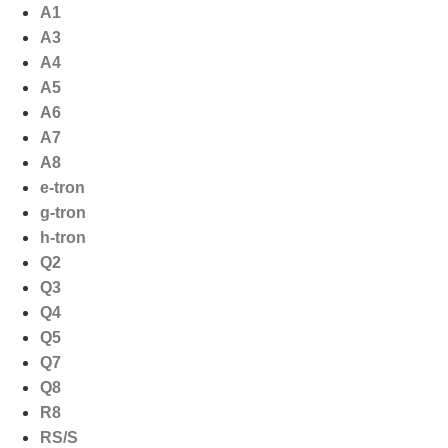
Ga
A1
naar
A3
de
A4
inhoud
A5
A6
A7
A8
e-tron
g-tron
h-tron
Q2
Q3
Q4
Q5
Q7
Q8
R8
RS/S