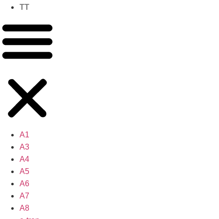
TT
A1
A3
A4
A5
A6
A7
A8