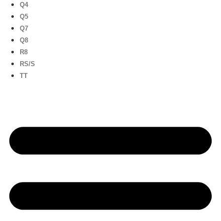
Q4
Q5
Q7
Q8
R8
RS/S
TT