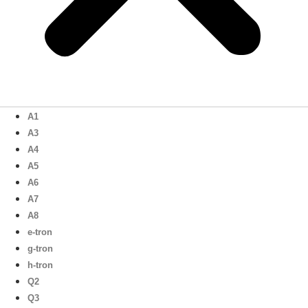
A1
A3
A4
A5
A6
A7
A8
e-tron
g-tron
h-tron
Q2
Q3