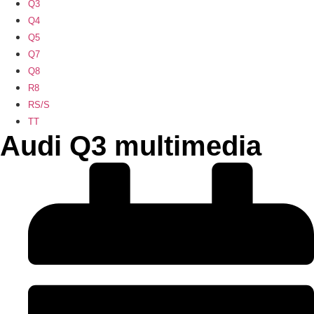
Q3
Q4
Q5
Q7
Q8
R8
RS/S
TT
Audi Q3 multimedia