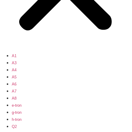
A1
A3
A4
A5
A6
A7
A8
e-tron
g-tron
h-tron
Q2