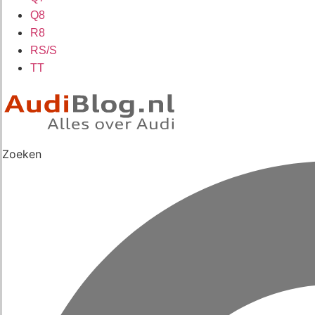
Q8
R8
RS/S
TT
Zoeken