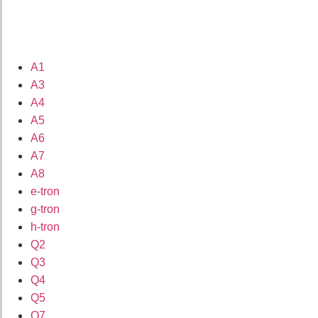
A1
A3
A4
A5
A6
A7
A8
e-tron
g-tron
h-tron
Q2
Q3
Q4
Q5
Q7