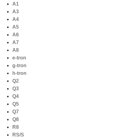
Ga
A1
naar
A3
de
A4
inhoud
A5
A6
A7
A8
e-tron
g-tron
h-tron
Q2
Q3
Q4
Q5
Q7
Q8
R8
RS/S