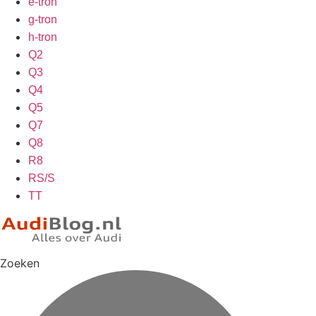
e-tron
g-tron
h-tron
Q2
Q3
Q4
Q5
Q7
Q8
R8
RS/S
TT
Zoeken