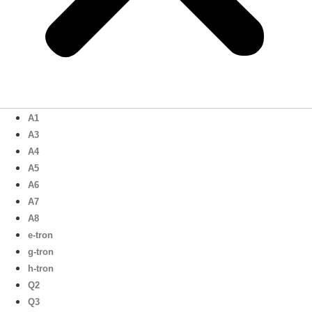
A1
A3
A4
A5
A6
A7
A8
e-tron
g-tron
h-tron
Q2
Q3