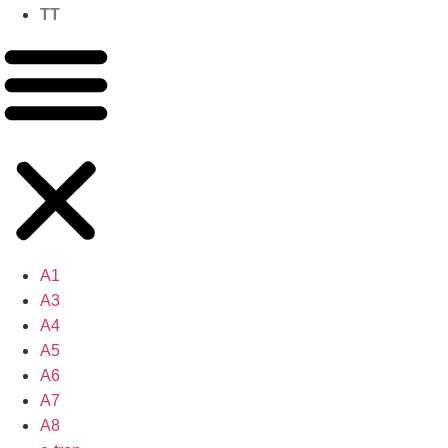
TT
A1
A3
A4
A5
A6
A7
A8