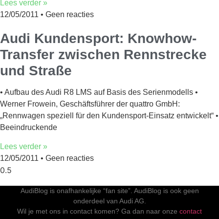
Lees verder »
12/05/2011
Geen reacties
Audi Kundensport: Knowhow-
Transfer zwischen Rennstrecke
und Straße
• Aufbau des Audi R8 LMS auf Basis des Serienmodells •
Werner Frowein, Geschäftsführer der quattro GmbH:
„Rennwagen speziell für den Kundensport-Einsatz entwickelt“ •
Beeindruckende
Lees verder »
12/05/2011
Geen reacties
AudiBlog is onafhankelijke “fan site”. AudiBlog is ook geen
onderdeel van Audi AG.
Wil je met ons in contact komen? Ga dan naar onze
contact