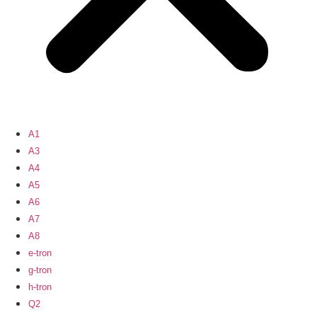
A1
A3
A4
A5
A6
A7
A8
e-tron
g-tron
h-tron
Q2