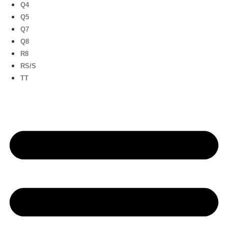
Q4
Q5
Q7
Q8
R8
RS/S
TT