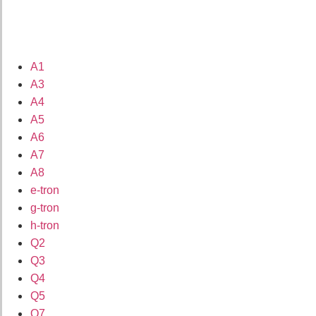
A1
A3
A4
A5
A6
A7
A8
e-tron
g-tron
h-tron
Q2
Q3
Q4
Q5
Q7