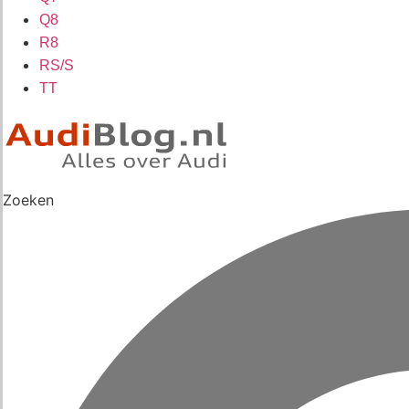
Q8
R8
RS/S
TT
Zoeken