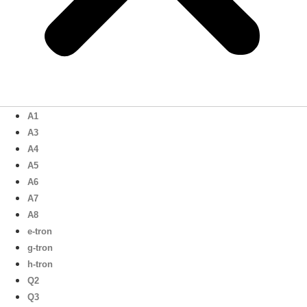
A1
A3
A4
A5
A6
A7
A8
e-tron
g-tron
h-tron
Q2
Q3