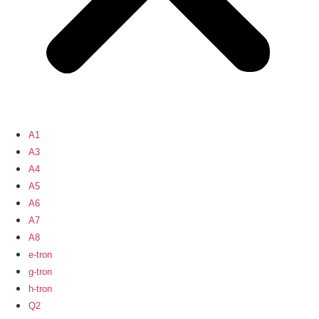
A1
A3
A4
A5
A6
A7
A8
e-tron
g-tron
h-tron
Q2