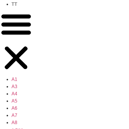
TT
A1
A3
A4
A5
A6
A7
A8