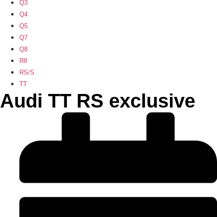
Q3
Q4
Q5
Q7
Q8
R8
RS/S
TT
Audi TT RS exclusive