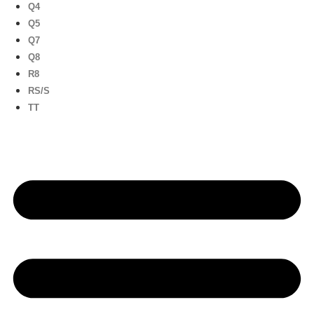
Q4
Q5
Q7
Q8
R8
RS/S
TT