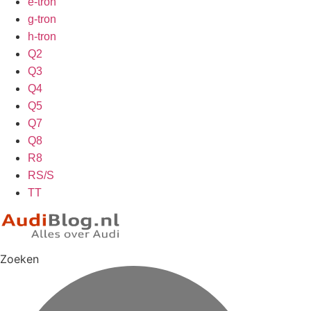
e-tron
g-tron
h-tron
Q2
Q3
Q4
Q5
Q7
Q8
R8
RS/S
TT
Zoeken