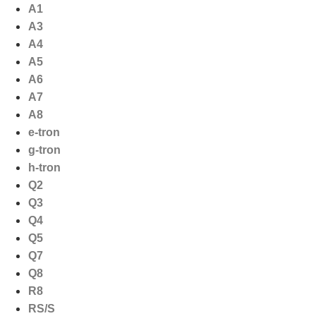
Ga
A1
naar
A3
de
A4
inhoud
A5
A6
A7
A8
e-tron
g-tron
h-tron
Q2
Q3
Q4
Q5
Q7
Q8
R8
RS/S