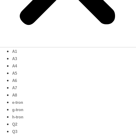
A1
A3
A4
A5
A6
A7
A8
e-tron
g-tron
h-tron
Q2
Q3