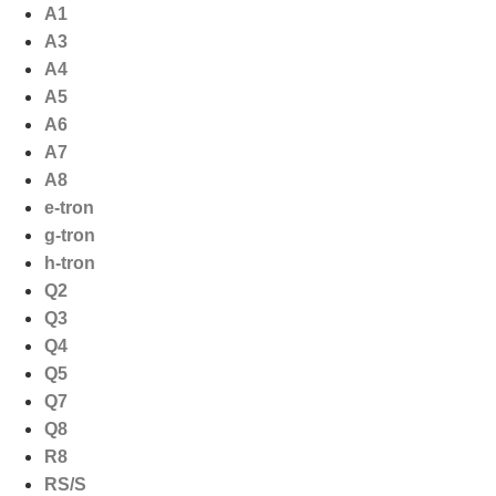
Ga
A1
naar
A3
de
A4
inhoud
A5
A6
A7
A8
e-tron
g-tron
h-tron
Q2
Q3
Q4
Q5
Q7
Q8
R8
RS/S