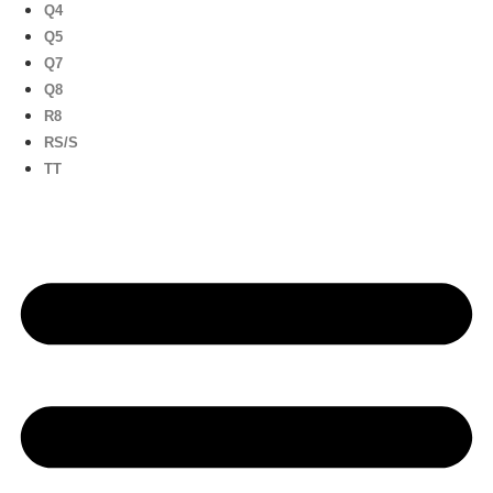
Q4
Q5
Q7
Q8
R8
RS/S
TT