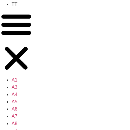
TT
A1
A3
A4
A5
A6
A7
A8