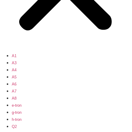
A1
A3
A4
A5
A6
A7
A8
e-tron
g-tron
h-tron
Q2