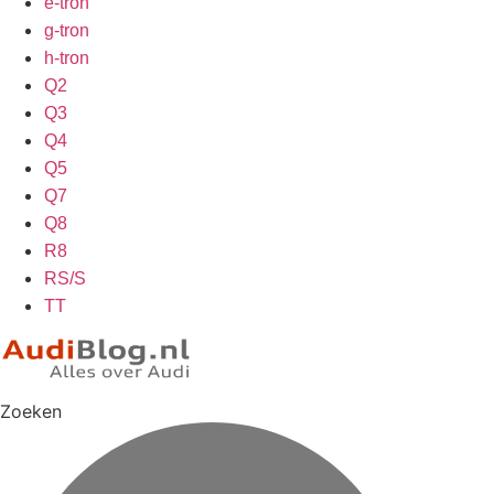
e-tron
g-tron
h-tron
Q2
Q3
Q4
Q5
Q7
Q8
R8
RS/S
TT
Zoeken