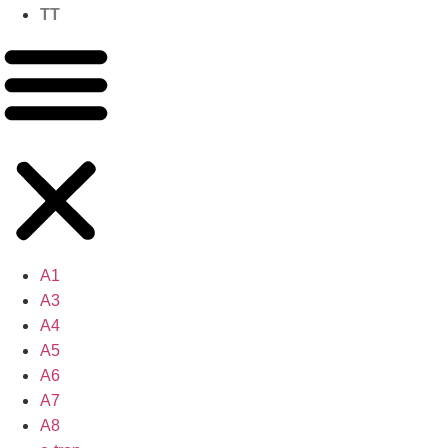
TT
A1
A3
A4
A5
A6
A7
A8