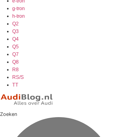
e-tron
g-tron
h-tron
Q2
Q3
Q4
Q5
Q7
Q8
R8
RS/S
TT
Zoeken