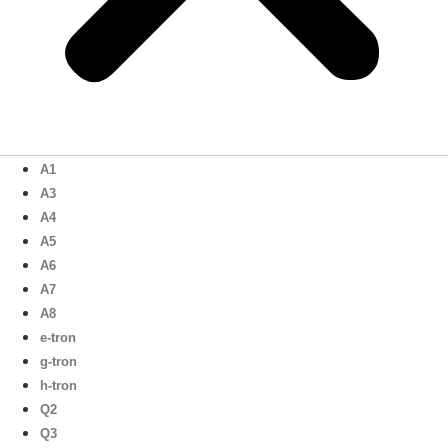
A1
A3
A4
A5
A6
A7
A8
e-tron
g-tron
h-tron
Q2
Q3