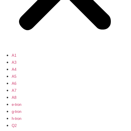
A1
A3
A4
A5
A6
A7
A8
e-tron
g-tron
h-tron
Q2