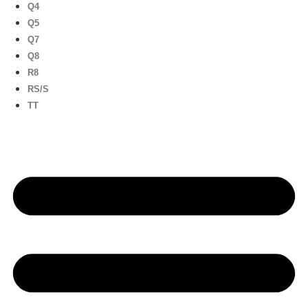
Q4
Q5
Q7
Q8
R8
RS/S
TT