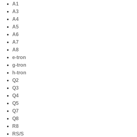
Ga
A1
naar
A3
de
A4
inhoud
A5
A6
A7
A8
e-tron
g-tron
h-tron
Q2
Q3
Q4
Q5
Q7
Q8
R8
RS/S