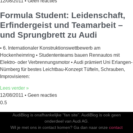
12/08/2011
Geen reacties
Formula Student: Leidenschaft,
Erfindergeist und Teamarbeit –
und Sprungbrett zu Audi
• 6. Internationaler Konstruktionswettbewerb am
Hockenheimring • Studententeams bauen Rennautos mit
Elektro- oder Verbrennungsmotor • Audi prämiert Uni Erlangen-
Nürnberg für bestes Leichtbau-Konzept Tüfteln, Schrauben,
Improvisieren:
Lees verder »
12/08/2011
Geen reacties
AudiBlog is onafhankelijke “fan site”. AudiBlog is ook geen
onderdeel van Audi AG.
Wil je met ons in contact komen? Ga dan naar onze
contact