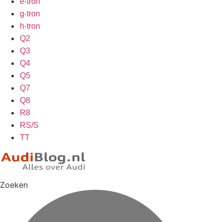
e-tron
g-tron
h-tron
Q2
Q3
Q4
Q5
Q7
Q8
R8
RS/S
TT
Zoeken