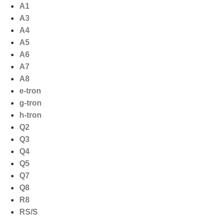
Ga
A1
naar
A3
de
A4
inhoud
A5
A6
A7
A8
e-tron
g-tron
h-tron
Q2
Q3
Q4
Q5
Q7
Q8
R8
RS/S