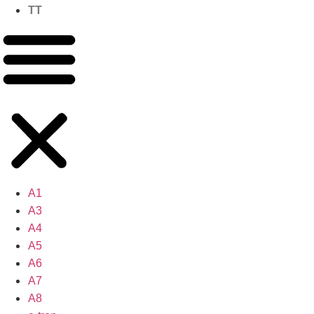
TT
A1
A3
A4
A5
A6
A7
A8