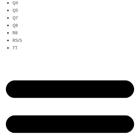
Q4
Q5
Q7
Q8
R8
RS/S
TT