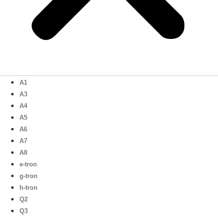
A1
A3
A4
A5
A6
A7
A8
e-tron
g-tron
h-tron
Q2
Q3