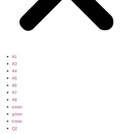
A1
A3
A4
A5
A6
A7
A8
e-tron
g-tron
h-tron
Q2