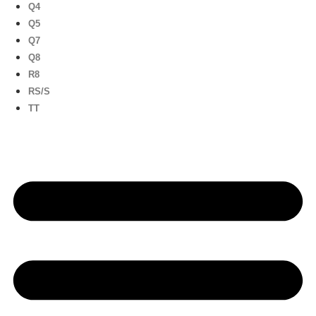
Q4
Q5
Q7
Q8
R8
RS/S
TT