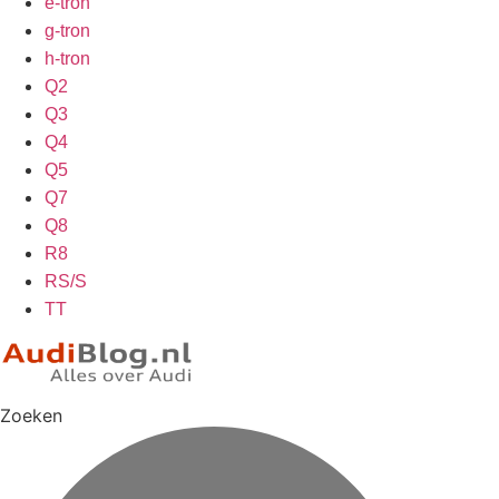
e-tron
g-tron
h-tron
Q2
Q3
Q4
Q5
Q7
Q8
R8
RS/S
TT
Zoeken