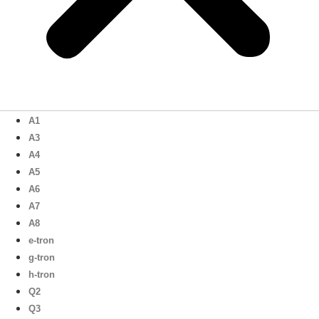
A1
A3
A4
A5
A6
A7
A8
e-tron
g-tron
h-tron
Q2
Q3