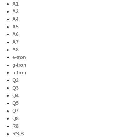
Ga
A1
naar
A3
de
A4
inhoud
A5
A6
A7
A8
e-tron
g-tron
h-tron
Q2
Q3
Q4
Q5
Q7
Q8
R8
RS/S