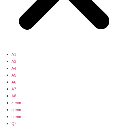
A1
A3
A4
A5
A6
A7
A8
e-tron
g-tron
h-tron
Q2