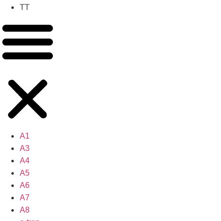
TT
A1
A3
A4
A5
A6
A7
A8