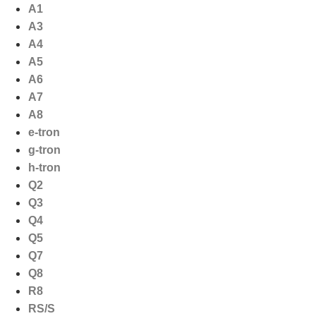
Ga
A1
naar
A3
de
A4
inhoud
A5
A6
A7
A8
e-tron
g-tron
h-tron
Q2
Q3
Q4
Q5
Q7
Q8
R8
RS/S