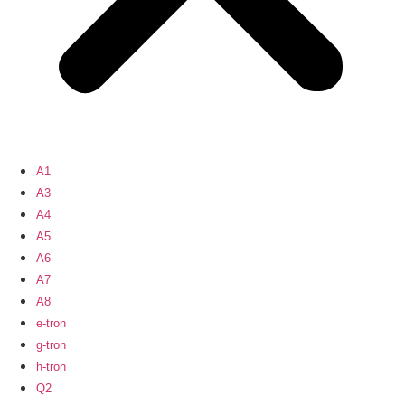
A1
A3
A4
A5
A6
A7
A8
e-tron
g-tron
h-tron
Q2