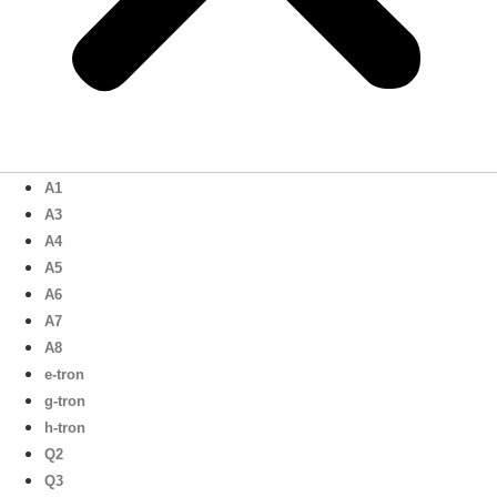
A1
A3
A4
A5
A6
A7
A8
e-tron
g-tron
h-tron
Q2
Q3