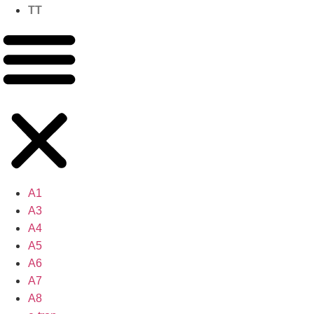
TT
A1
A3
A4
A5
A6
A7
A8