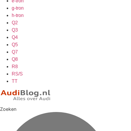
e-tron
g-tron
h-tron
Q2
Q3
Q4
Q5
Q7
Q8
R8
RS/S
TT
Zoeken