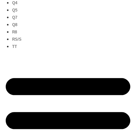
Q4
Q5
Q7
Q8
R8
RS/S
TT