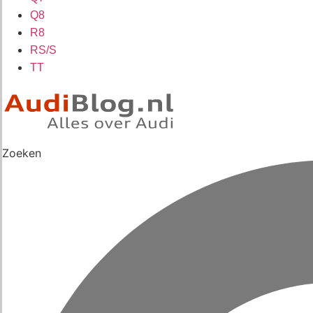
Q8
R8
RS/S
TT
Zoeken