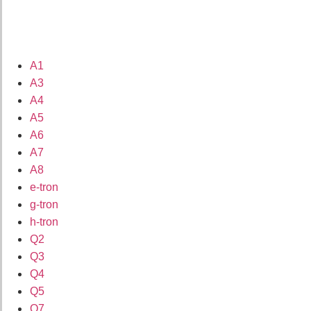
A1
A3
A4
A5
A6
A7
A8
e-tron
g-tron
h-tron
Q2
Q3
Q4
Q5
Q7