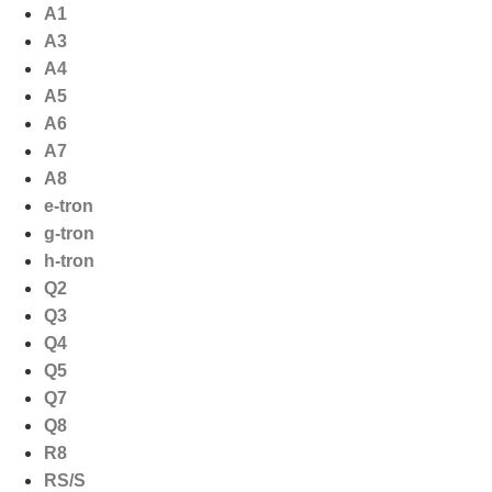
Ga
A1
naar
A3
de
A4
inhoud
A5
A6
A7
A8
e-tron
g-tron
h-tron
Q2
Q3
Q4
Q5
Q7
Q8
R8
RS/S