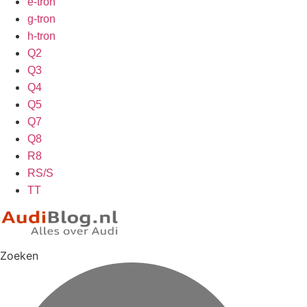
e-tron
g-tron
h-tron
Q2
Q3
Q4
Q5
Q7
Q8
R8
RS/S
TT
Zoeken