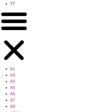
TT
A1
A3
A4
A5
A6
A7
A8