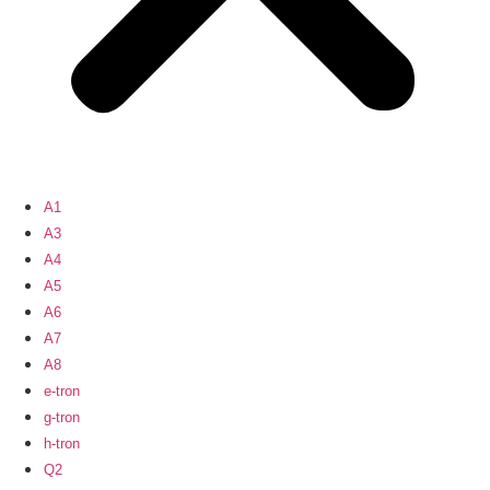
A1
A3
A4
A5
A6
A7
A8
e-tron
g-tron
h-tron
Q2