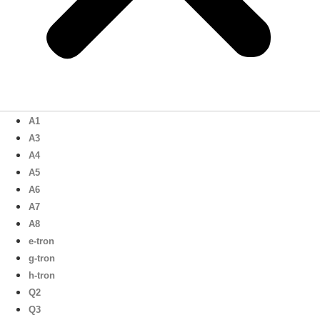
A1
A3
A4
A5
A6
A7
A8
e-tron
g-tron
h-tron
Q2
Q3