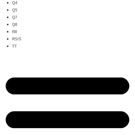
Q4
Q5
Q7
Q8
R8
RS/S
TT