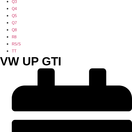
Q3
Q4
Q5
Q7
Q8
R8
RS/S
TT
VW UP GTI