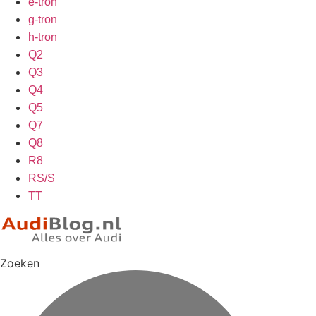
e-tron
g-tron
h-tron
Q2
Q3
Q4
Q5
Q7
Q8
R8
RS/S
TT
Zoeken