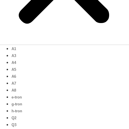
A1
A3
A4
A5
A6
A7
A8
e-tron
g-tron
h-tron
Q2
Q3