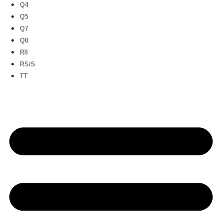
Q4
Q5
Q7
Q8
R8
RS/S
TT