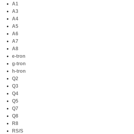
Ga
A1
naar
A3
de
A4
inhoud
A5
A6
A7
A8
e-tron
g-tron
h-tron
Q2
Q3
Q4
Q5
Q7
Q8
R8
RS/S