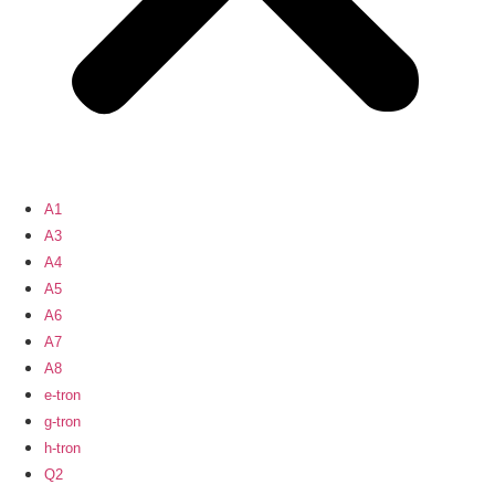
A1
A3
A4
A5
A6
A7
A8
e-tron
g-tron
h-tron
Q2