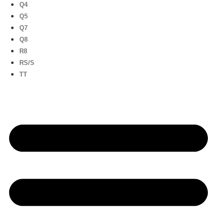
Q4
Q5
Q7
Q8
R8
RS/S
TT