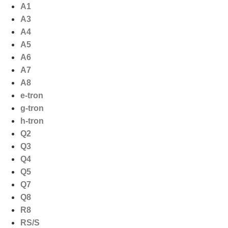
Ga
A1
naar
A3
de
A4
inhoud
A5
A6
A7
A8
e-tron
g-tron
h-tron
Q2
Q3
Q4
Q5
Q7
Q8
R8
RS/S