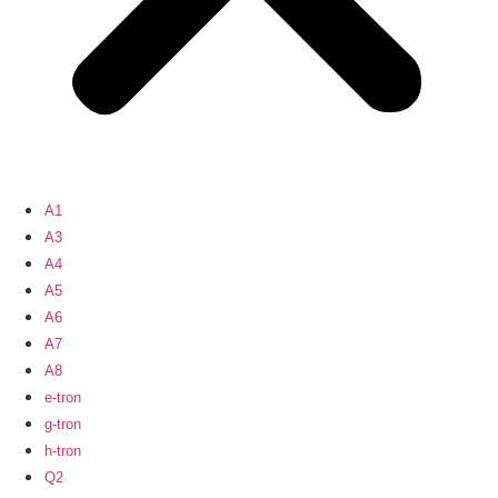
A1
A3
A4
A5
A6
A7
A8
e-tron
g-tron
h-tron
Q2