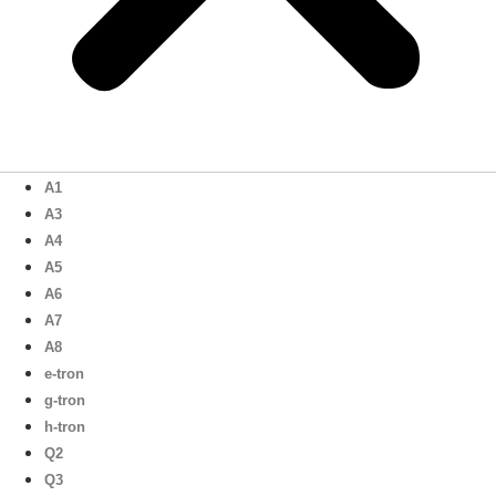
A1
A3
A4
A5
A6
A7
A8
e-tron
g-tron
h-tron
Q2
Q3