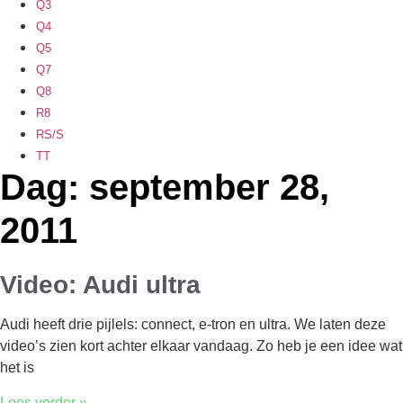
Q3
Q4
Q5
Q7
Q8
R8
RS/S
TT
Dag: september 28,
2011
Video: Audi ultra
Audi heeft drie pijlels: connect, e-tron en ultra. We laten deze
video’s zien kort achter elkaar vandaag. Zo heb je een idee wat
het is
Lees verder »