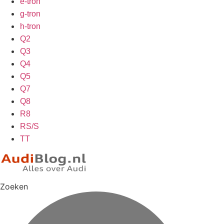
e-tron
g-tron
h-tron
Q2
Q3
Q4
Q5
Q7
Q8
R8
RS/S
TT
Zoeken