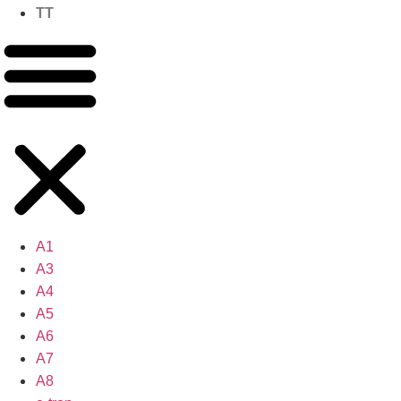
TT
A1
A3
A4
A5
A6
A7
A8