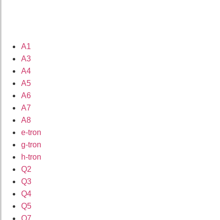
A1
A3
A4
A5
A6
A7
A8
e-tron
g-tron
h-tron
Q2
Q3
Q4
Q5
Q7