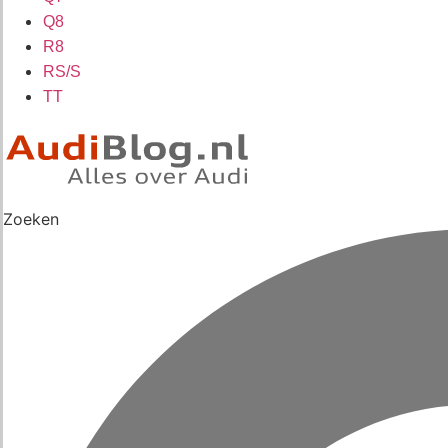
Q8
R8
RS/S
TT
Zoeken