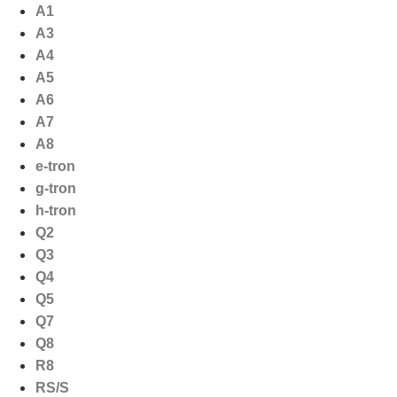
Ga
A1
naar
A3
de
A4
inhoud
A5
A6
A7
A8
e-tron
g-tron
h-tron
Q2
Q3
Q4
Q5
Q7
Q8
R8
RS/S