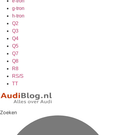
e-tron
g-tron
h-tron
Q2
Q3
Q4
Q5
Q7
Q8
R8
RS/S
TT
Zoeken