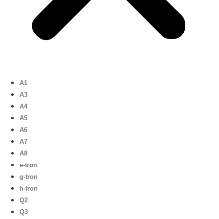
A1
A3
A4
A5
A6
A7
A8
e-tron
g-tron
h-tron
Q2
Q3