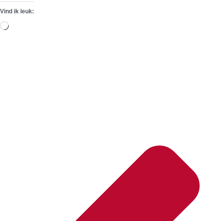
Vind ik leuk:
Aan
het
laden...