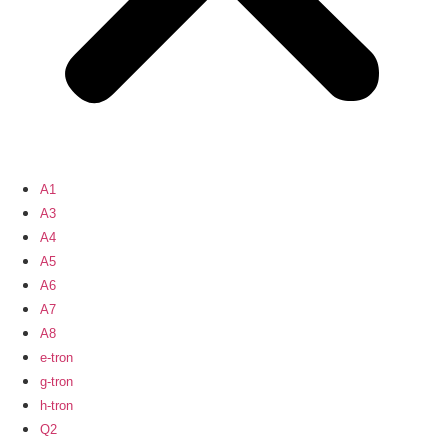
A1
A3
A4
A5
A6
A7
A8
e-tron
g-tron
h-tron
Q2