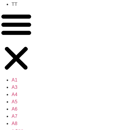
TT
A1
A3
A4
A5
A6
A7
A8