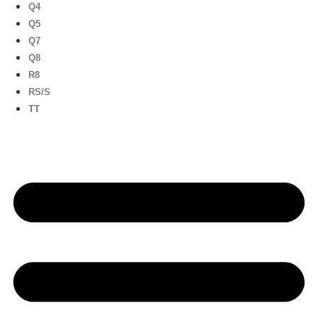
Q4
Q5
Q7
Q8
R8
RS/S
TT