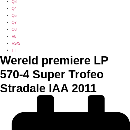
Q3
Q4
Q5
Q7
Q8
R8
RS/S
TT
Wereld premiere LP
570-4 Super Trofeo
Stradale IAA 2011