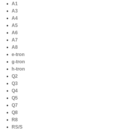
Ga
A1
naar
A3
de
A4
inhoud
A5
A6
A7
A8
e-tron
g-tron
h-tron
Q2
Q3
Q4
Q5
Q7
Q8
R8
RS/S