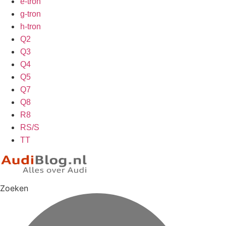
e-tron
g-tron
h-tron
Q2
Q3
Q4
Q5
Q7
Q8
R8
RS/S
TT
Zoeken