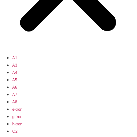
A1
A3
A4
A5
A6
A7
A8
e-tron
g-tron
h-tron
Q2