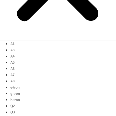
A1
A3
A4
A5
A6
A7
A8
e-tron
g-tron
h-tron
Q2
Q3