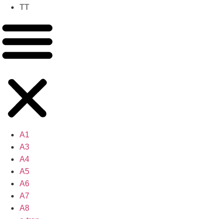
TT
A1
A3
A4
A5
A6
A7
A8