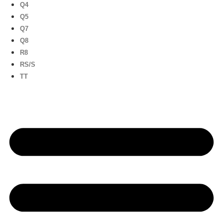
Q4
Q5
Q7
Q8
R8
RS/S
TT