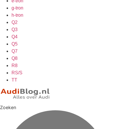
e-tron
g-tron
h-tron
Q2
Q3
Q4
Q5
Q7
Q8
R8
RS/S
TT
Zoeken