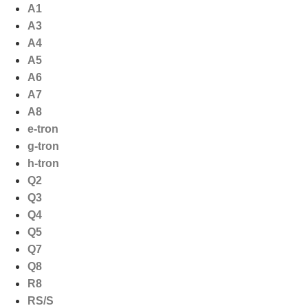
Ga
A1
naar
A3
de
A4
inhoud
A5
A6
A7
A8
e-tron
g-tron
h-tron
Q2
Q3
Q4
Q5
Q7
Q8
R8
RS/S