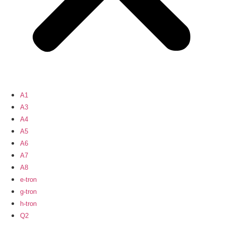
A1
A3
A4
A5
A6
A7
A8
e-tron
g-tron
h-tron
Q2