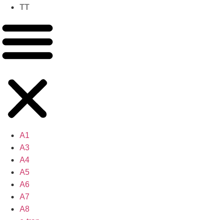
TT
A1
A3
A4
A5
A6
A7
A8