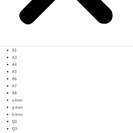
A1
A3
A4
A5
A6
A7
A8
e-tron
g-tron
h-tron
Q2
Q3