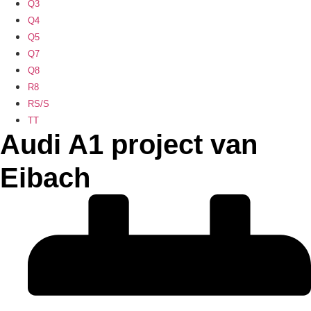
Q3
Q4
Q5
Q7
Q8
R8
RS/S
TT
Audi A1 project van
Eibach