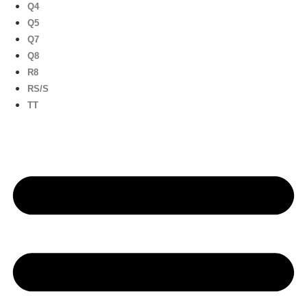
Q4
Q5
Q7
Q8
R8
RS/S
TT