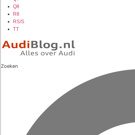
Q8
R8
RS/S
TT
Zoeken