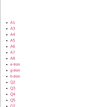
A1
A3
A4
A5
A6
A7
A8
e-tron
g-tron
h-tron
Q2
Q3
Q4
Q5
Q7