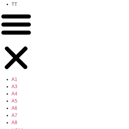
TT
A1
A3
A4
A5
A6
A7
A8