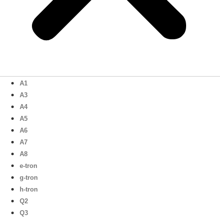
A1
A3
A4
A5
A6
A7
A8
e-tron
g-tron
h-tron
Q2
Q3