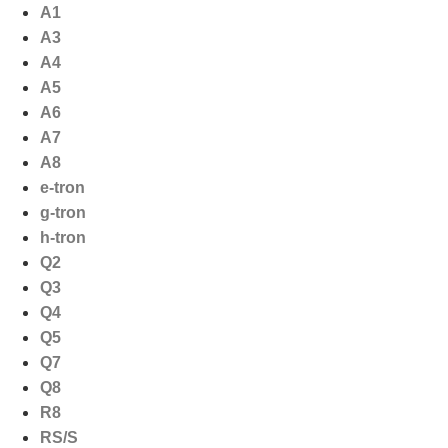
Ga
A1
naar
A3
de
A4
inhoud
A5
A6
A7
A8
e-tron
g-tron
h-tron
Q2
Q3
Q4
Q5
Q7
Q8
R8
RS/S