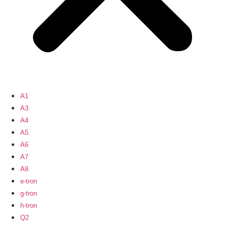
A1
A3
A4
A5
A6
A7
A8
e-tron
g-tron
h-tron
Q2