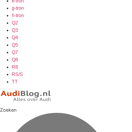
e-tron
g-tron
h-tron
Q2
Q3
Q4
Q5
Q7
Q8
R8
RS/S
TT
Zoeken