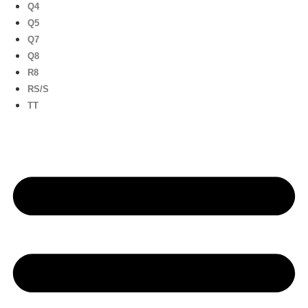
Q4
Q5
Q7
Q8
R8
RS/S
TT