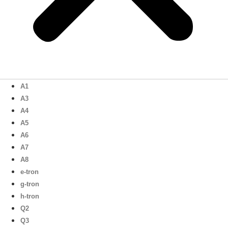
A1
A3
A4
A5
A6
A7
A8
e-tron
g-tron
h-tron
Q2
Q3