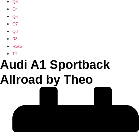
Q3
Q4
Q5
Q7
Q8
R8
RS/S
TT
Audi A1 Sportback
Allroad by Theo