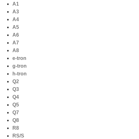
Ga
A1
naar
A3
de
A4
inhoud
A5
A6
A7
A8
e-tron
g-tron
h-tron
Q2
Q3
Q4
Q5
Q7
Q8
R8
RS/S