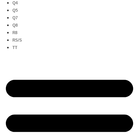
Q4
Q5
Q7
Q8
R8
RS/S
TT