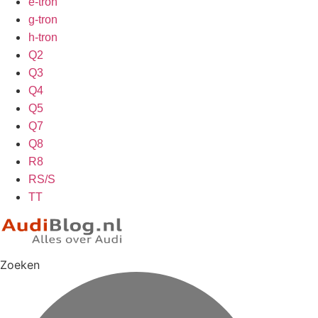
e-tron
g-tron
h-tron
Q2
Q3
Q4
Q5
Q7
Q8
R8
RS/S
TT
Zoeken