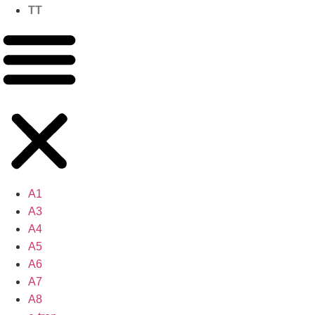
TT
A1
A3
A4
A5
A6
A7
A8