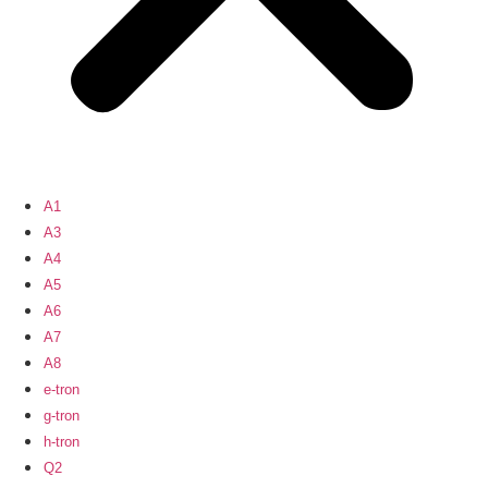
A1
A3
A4
A5
A6
A7
A8
e-tron
g-tron
h-tron
Q2