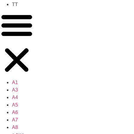
TT
A1
A3
A4
A5
A6
A7
A8