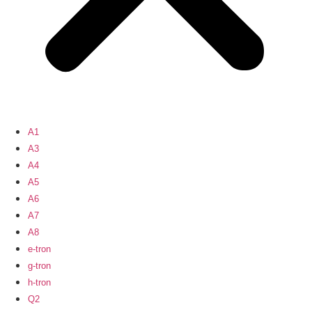
A1
A3
A4
A5
A6
A7
A8
e-tron
g-tron
h-tron
Q2