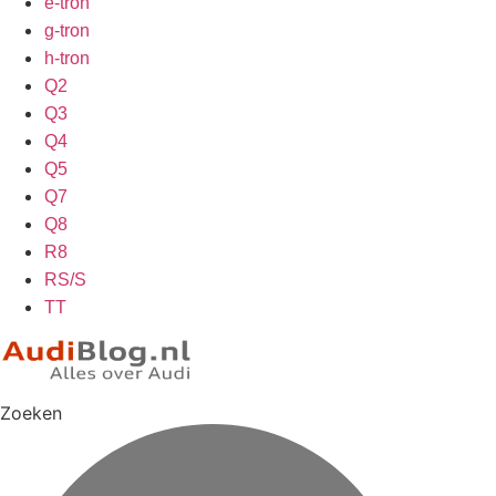
e-tron
g-tron
h-tron
Q2
Q3
Q4
Q5
Q7
Q8
R8
RS/S
TT
Zoeken