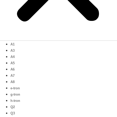
A1
A3
A4
A5
A6
A7
A8
e-tron
g-tron
h-tron
Q2
Q3