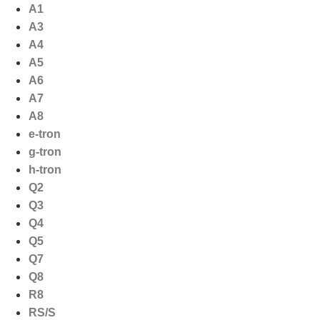
Ga
A1
naar
A3
de
A4
inhoud
A5
A6
A7
A8
e-tron
g-tron
h-tron
Q2
Q3
Q4
Q5
Q7
Q8
R8
RS/S