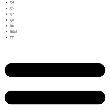
Q4
Q5
Q7
Q8
R8
RS/S
TT