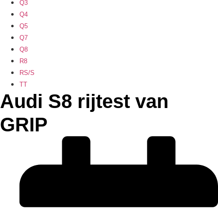
Q3
Q4
Q5
Q7
Q8
R8
RS/S
TT
Audi S8 rijtest van
GRIP