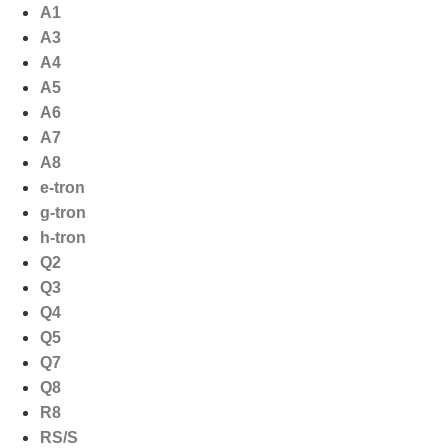
Ga
A1
naar
A3
de
A4
inhoud
A5
A6
A7
A8
e-tron
g-tron
h-tron
Q2
Q3
Q4
Q5
Q7
Q8
R8
RS/S