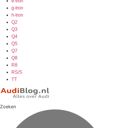
e-tron
g-tron
h-tron
Q2
Q3
Q4
Q5
Q7
Q8
R8
RS/S
TT
Zoeken