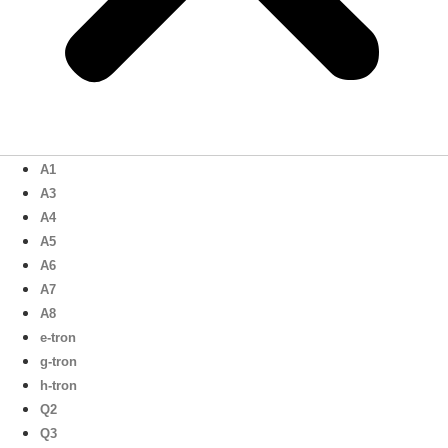
A1
A3
A4
A5
A6
A7
A8
e-tron
g-tron
h-tron
Q2
Q3