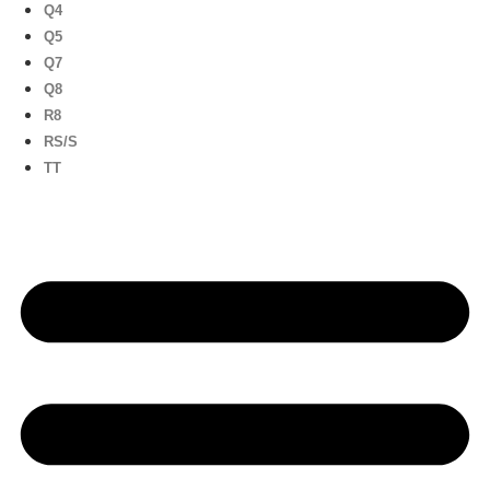
Q4
Q5
Q7
Q8
R8
RS/S
TT