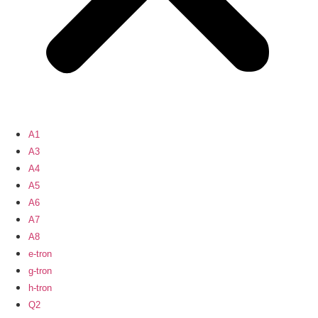
A1
A3
A4
A5
A6
A7
A8
e-tron
g-tron
h-tron
Q2