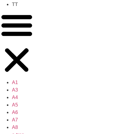
TT
A1
A3
A4
A5
A6
A7
A8