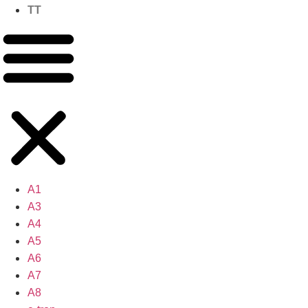
TT
A1
A3
A4
A5
A6
A7
A8