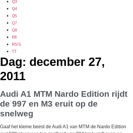
Q3
Q4
Q5
Q7
Q8
R8
RS/S
TT
Dag: december 27,
2011
Audi A1 MTM Nardo Edition rijdt
de 997 en M3 eruit op de
snelweg
Gaaf het kleine beest de Audi A1 van MTM de Nardo Edition