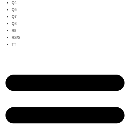
Q4
Q5
Q7
Q8
R8
RS/S
TT