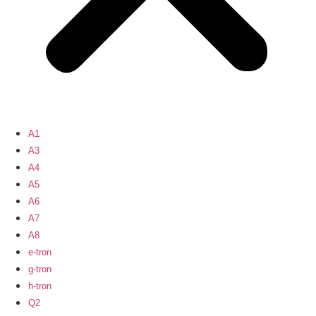
A1
A3
A4
A5
A6
A7
A8
e-tron
g-tron
h-tron
Q2