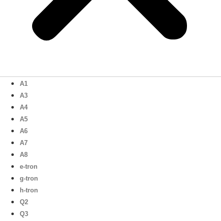
A1
A3
A4
A5
A6
A7
A8
e-tron
g-tron
h-tron
Q2
Q3