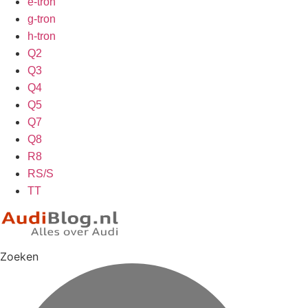
e-tron
g-tron
h-tron
Q2
Q3
Q4
Q5
Q7
Q8
R8
RS/S
TT
Zoeken