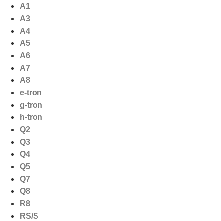
Ga
A1
naar
A3
de
A4
inhoud
A5
A6
A7
A8
e-tron
g-tron
h-tron
Q2
Q3
Q4
Q5
Q7
Q8
R8
RS/S