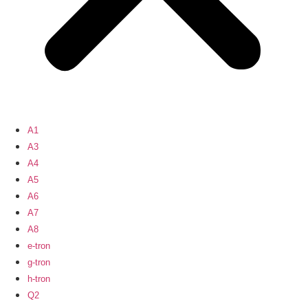
A1
A3
A4
A5
A6
A7
A8
e-tron
g-tron
h-tron
Q2