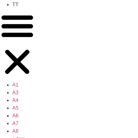
TT
A1
A3
A4
A5
A6
A7
A8