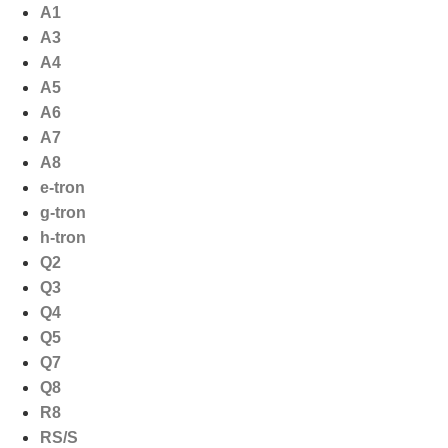
Ga
A1
naar
A3
de
A4
inhoud
A5
A6
A7
A8
e-tron
g-tron
h-tron
Q2
Q3
Q4
Q5
Q7
Q8
R8
RS/S