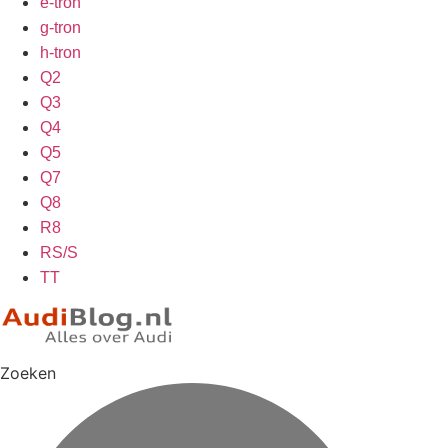
e-tron
g-tron
h-tron
Q2
Q3
Q4
Q5
Q7
Q8
R8
RS/S
TT
Zoeken