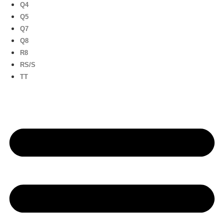
Q4
Q5
Q7
Q8
R8
RS/S
TT