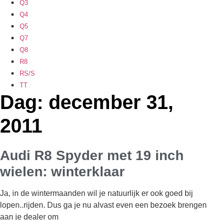
Q3
Q4
Q5
Q7
Q8
R8
RS/S
TT
Dag: december 31,
2011
Audi R8 Spyder met 19 inch
wielen: winterklaar
Ja, in de wintermaanden wil je natuurlijk er ook goed bij
lopen..rijden. Dus ga je nu alvast even een bezoek brengen
aan je dealer om