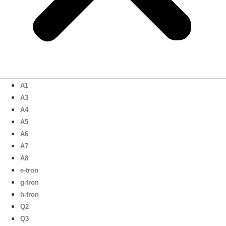
A1
A3
A4
A5
A6
A7
A8
e-tron
g-tron
h-tron
Q2
Q3