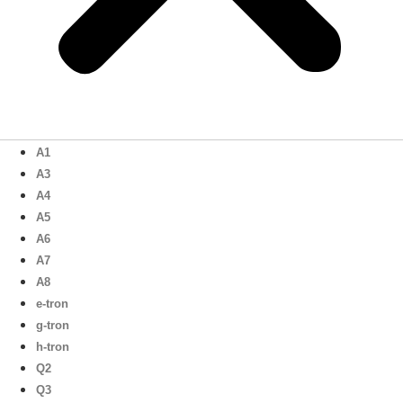
A1
A3
A4
A5
A6
A7
A8
e-tron
g-tron
h-tron
Q2
Q3