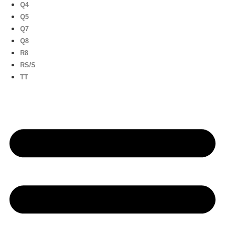
Q4
Q5
Q7
Q8
R8
RS/S
TT