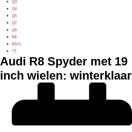
Q3
Q4
Q5
Q7
Q8
R8
RS/S
TT
Audi R8 Spyder met 19
inch wielen: winterklaar