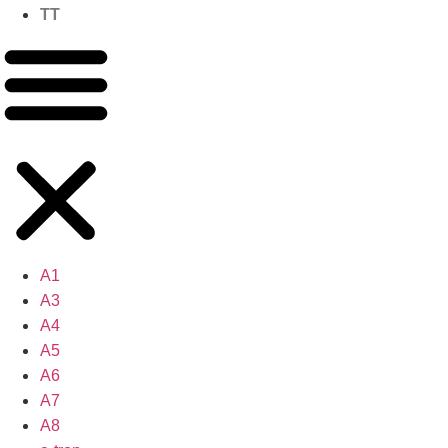
TT
A1
A3
A4
A5
A6
A7
A8