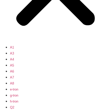
A1
A3
A4
A5
A6
A7
A8
e-tron
g-tron
h-tron
Q2