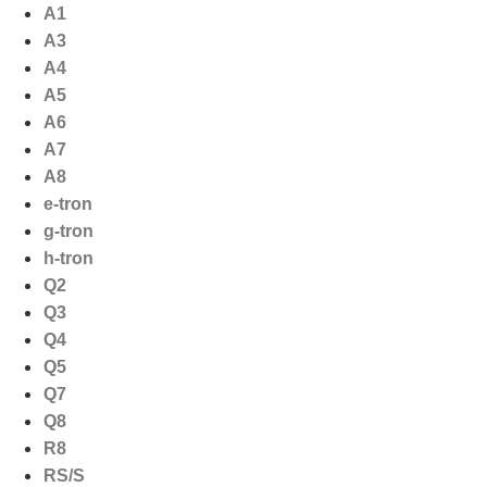
Ga
A1
naar
A3
de
A4
inhoud
A5
A6
A7
A8
e-tron
g-tron
h-tron
Q2
Q3
Q4
Q5
Q7
Q8
R8
RS/S