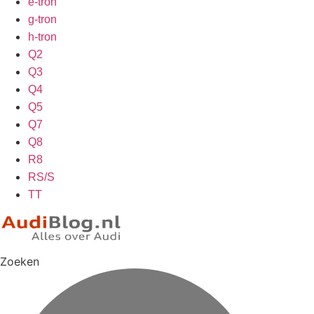
e-tron
g-tron
h-tron
Q2
Q3
Q4
Q5
Q7
Q8
R8
RS/S
TT
Zoeken