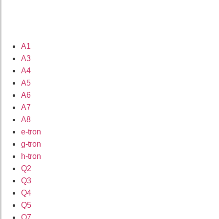
A1
A3
A4
A5
A6
A7
A8
e-tron
g-tron
h-tron
Q2
Q3
Q4
Q5
Q7