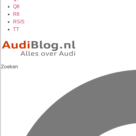
Q8
R8
RS/S
TT
Zoeken