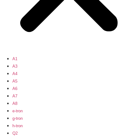
A1
A3
A4
A5
A6
A7
A8
e-tron
g-tron
h-tron
Q2