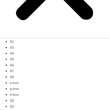
A1
A3
A4
A5
A6
A7
A8
e-tron
g-tron
h-tron
Q2
Q3