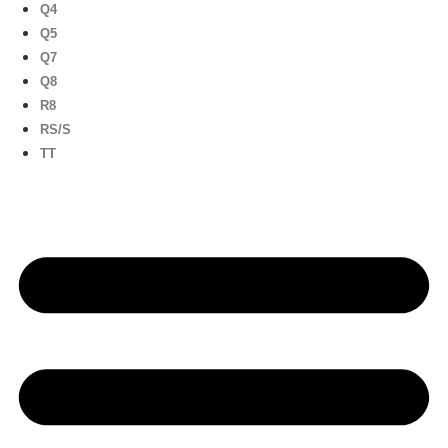
Q4
Q5
Q7
Q8
R8
RS/S
TT