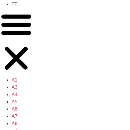
TT
A1
A3
A4
A5
A6
A7
A8