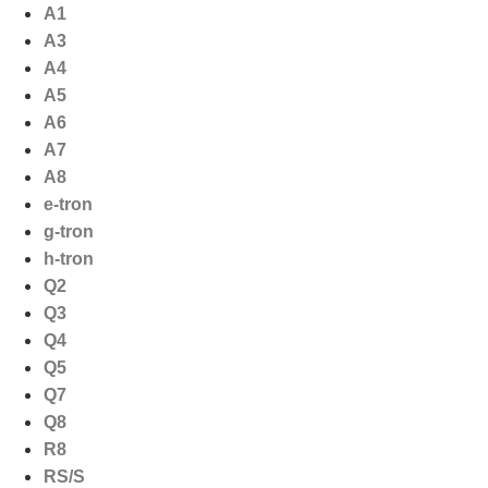
Ga
A1
naar
A3
de
A4
inhoud
A5
A6
A7
A8
e-tron
g-tron
h-tron
Q2
Q3
Q4
Q5
Q7
Q8
R8
RS/S