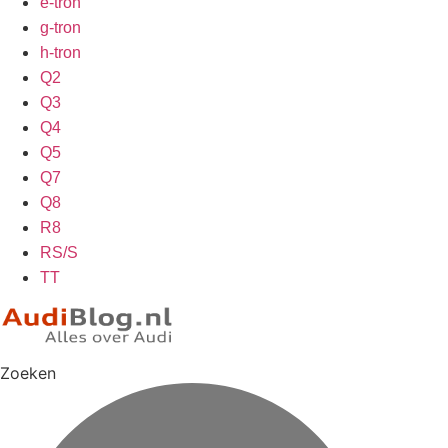
e-tron
g-tron
h-tron
Q2
Q3
Q4
Q5
Q7
Q8
R8
RS/S
TT
Zoeken