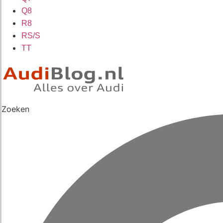
Q8
R8
RS/S
TT
Zoeken