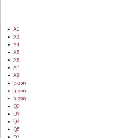
A1
A3
A4
A5
A6
A7
A8
e-tron
g-tron
h-tron
Q2
Q3
Q4
Q5
Q7