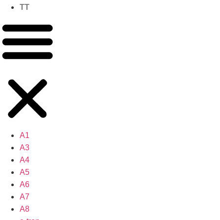
TT
A1
A3
A4
A5
A6
A7
A8