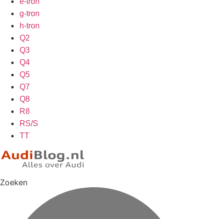
e-tron
g-tron
h-tron
Q2
Q3
Q4
Q5
Q7
Q8
R8
RS/S
TT
Zoeken