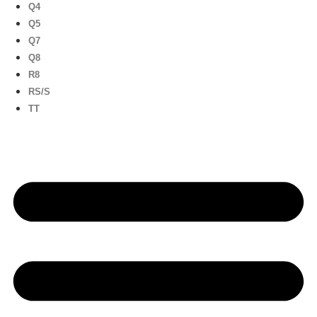
Q4
Q5
Q7
Q8
R8
RS/S
TT