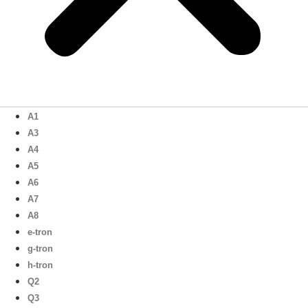
A1
A3
A4
A5
A6
A7
A8
e-tron
g-tron
h-tron
Q2
Q3