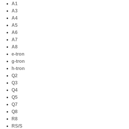
Ga
A1
naar
A3
de
A4
inhoud
A5
A6
A7
A8
e-tron
g-tron
h-tron
Q2
Q3
Q4
Q5
Q7
Q8
R8
RS/S