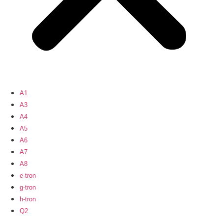
A1
A3
A4
A5
A6
A7
A8
e-tron
g-tron
h-tron
Q2