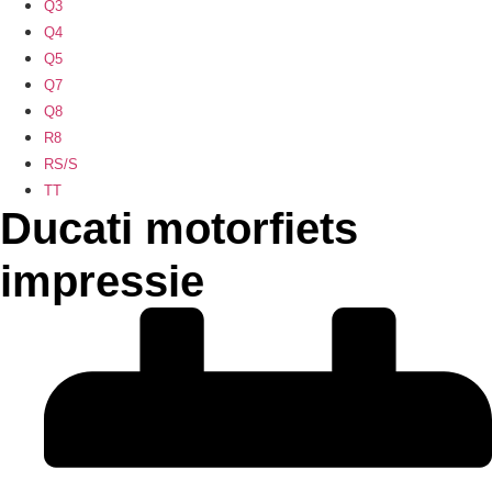
Q3
Q4
Q5
Q7
Q8
R8
RS/S
TT
Ducati motorfiets
impressie