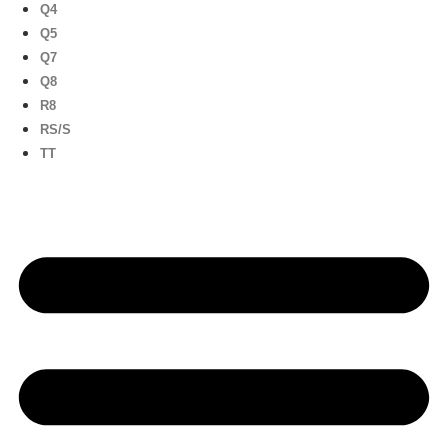
Q4
Q5
Q7
Q8
R8
RS/S
TT