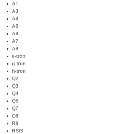
Ga
A1
naar
A3
de
A4
inhoud
A5
A6
A7
A8
e-tron
g-tron
h-tron
Q2
Q3
Q4
Q5
Q7
Q8
R8
RS/S