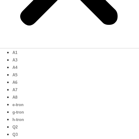
A1
A3
A4
A5
A6
A7
A8
e-tron
g-tron
h-tron
Q2
Q3