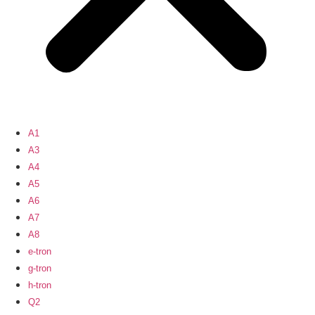
A1
A3
A4
A5
A6
A7
A8
e-tron
g-tron
h-tron
Q2