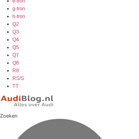
e-tron
g-tron
h-tron
Q2
Q3
Q4
Q5
Q7
Q8
R8
RS/S
TT
Zoeken