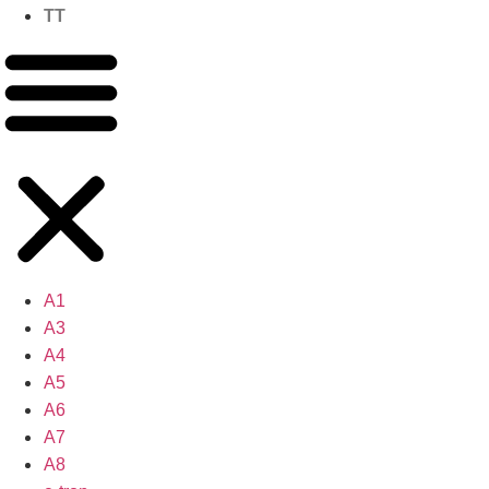
TT
A1
A3
A4
A5
A6
A7
A8