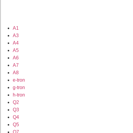
A1
A3
A4
A5
A6
A7
A8
e-tron
g-tron
h-tron
Q2
Q3
Q4
Q5
Q7