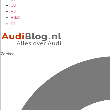
Q8
R8
RS/S
TT
Zoeken