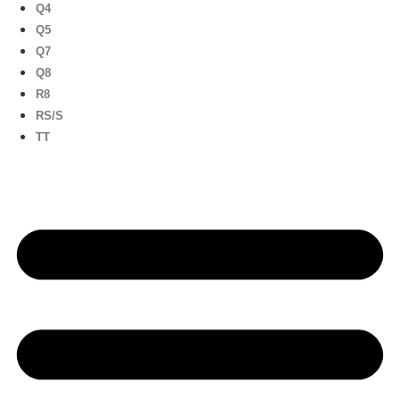
Q4
Q5
Q7
Q8
R8
RS/S
TT