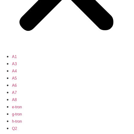
A1
A3
A4
A5
A6
A7
A8
e-tron
g-tron
h-tron
Q2