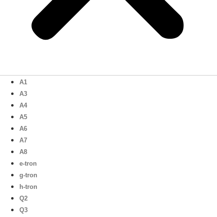
A1
A3
A4
A5
A6
A7
A8
e-tron
g-tron
h-tron
Q2
Q3