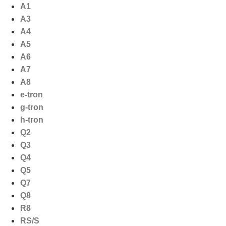
Ga
A1
naar
A3
de
A4
inhoud
A5
A6
A7
A8
e-tron
g-tron
h-tron
Q2
Q3
Q4
Q5
Q7
Q8
R8
RS/S