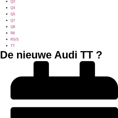
Q3
Q4
Q5
Q7
Q8
R8
RS/S
TT
De nieuwe Audi TT ?