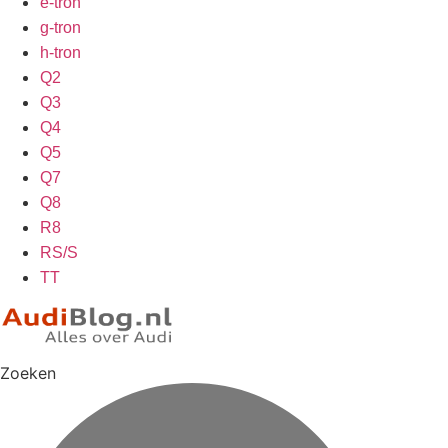
e-tron
g-tron
h-tron
Q2
Q3
Q4
Q5
Q7
Q8
R8
RS/S
TT
Zoeken