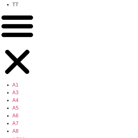
TT
A1
A3
A4
A5
A6
A7
A8