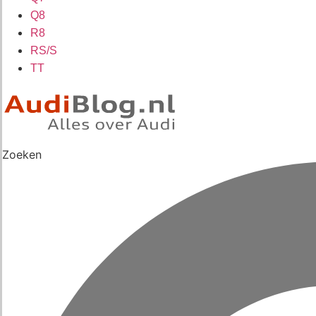
Q8
R8
RS/S
TT
Zoeken