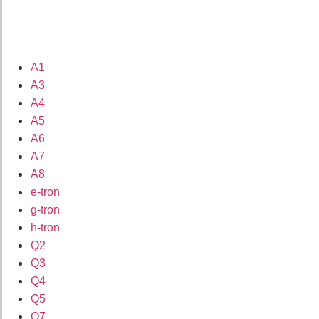
A1
A3
A4
A5
A6
A7
A8
e-tron
g-tron
h-tron
Q2
Q3
Q4
Q5
Q7