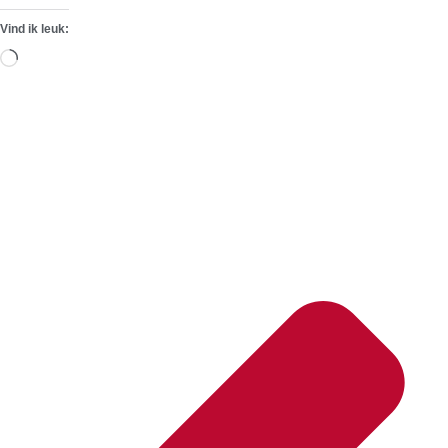
Vind ik leuk:
Aan
het
laden...