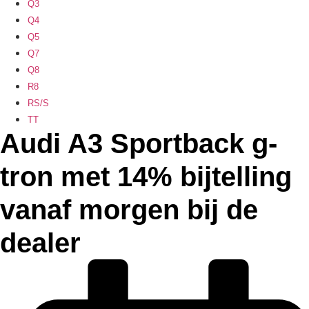
Q3
Q4
Q5
Q7
Q8
R8
RS/S
TT
Audi A3 Sportback g-
tron met 14% bijtelling
vanaf morgen bij de
dealer