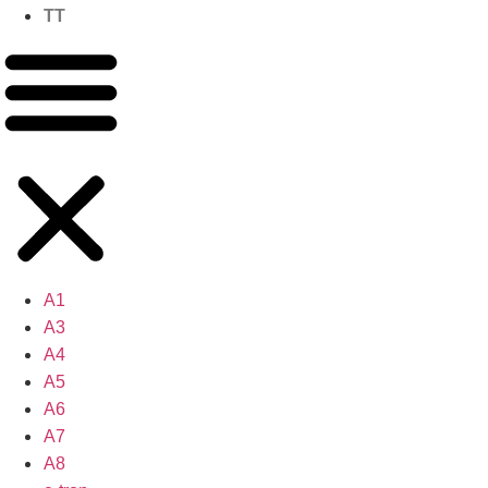
TT
A1
A3
A4
A5
A6
A7
A8