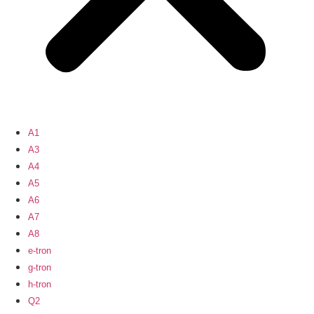
A1
A3
A4
A5
A6
A7
A8
e-tron
g-tron
h-tron
Q2