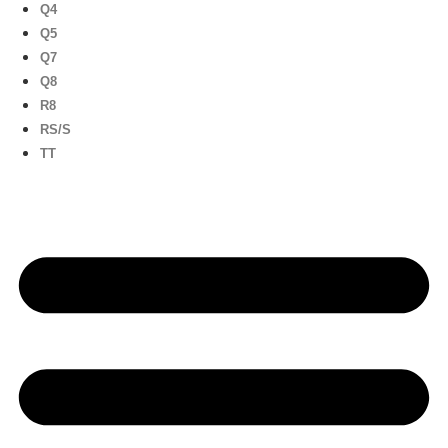
Q4
Q5
Q7
Q8
R8
RS/S
TT