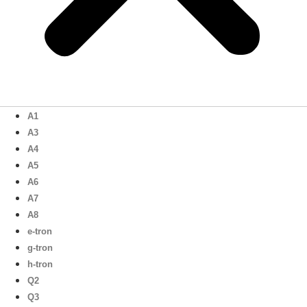
A1
A3
A4
A5
A6
A7
A8
e-tron
g-tron
h-tron
Q2
Q3