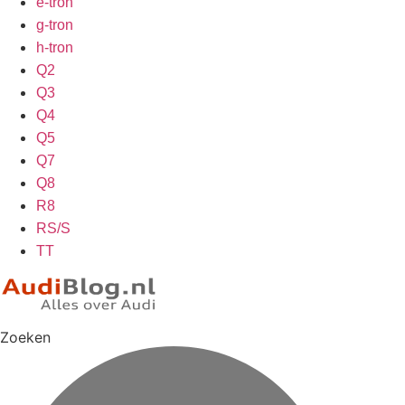
e-tron
g-tron
h-tron
Q2
Q3
Q4
Q5
Q7
Q8
R8
RS/S
TT
Zoeken