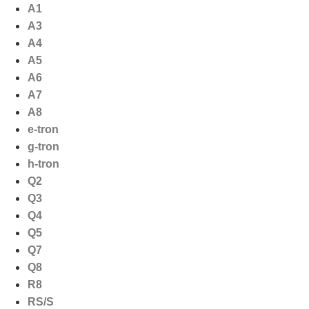
Ga
A1
naar
A3
de
A4
inhoud
A5
A6
A7
A8
e-tron
g-tron
h-tron
Q2
Q3
Q4
Q5
Q7
Q8
R8
RS/S