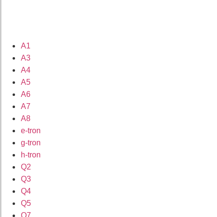
A1
A3
A4
A5
A6
A7
A8
e-tron
g-tron
h-tron
Q2
Q3
Q4
Q5
Q7