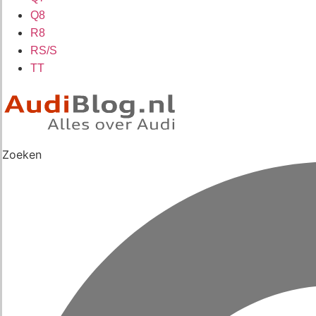
Q8
R8
RS/S
TT
Zoeken