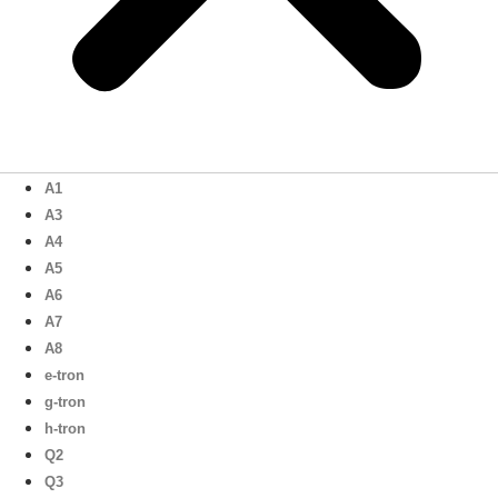
A1
A3
A4
A5
A6
A7
A8
e-tron
g-tron
h-tron
Q2
Q3