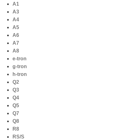
Ga
A1
naar
A3
de
A4
inhoud
A5
A6
A7
A8
e-tron
g-tron
h-tron
Q2
Q3
Q4
Q5
Q7
Q8
R8
RS/S