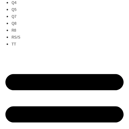
Q4
Q5
Q7
Q8
R8
RS/S
TT