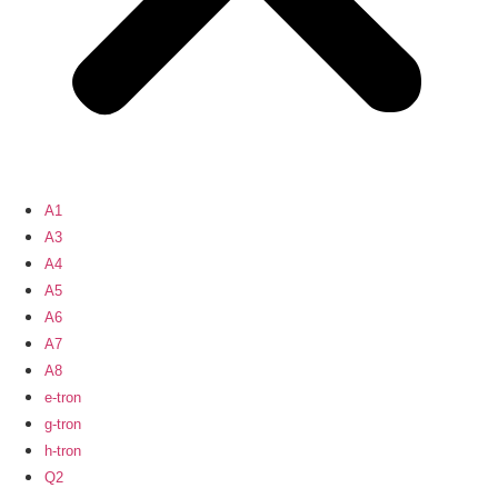
A1
A3
A4
A5
A6
A7
A8
e-tron
g-tron
h-tron
Q2