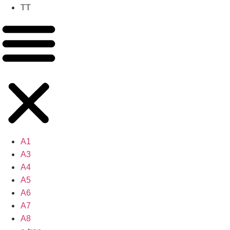
TT
A1
A3
A4
A5
A6
A7
A8