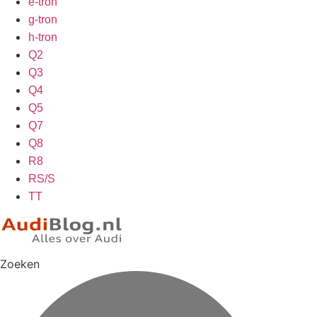
e-tron
g-tron
h-tron
Q2
Q3
Q4
Q5
Q7
Q8
R8
RS/S
TT
Zoeken