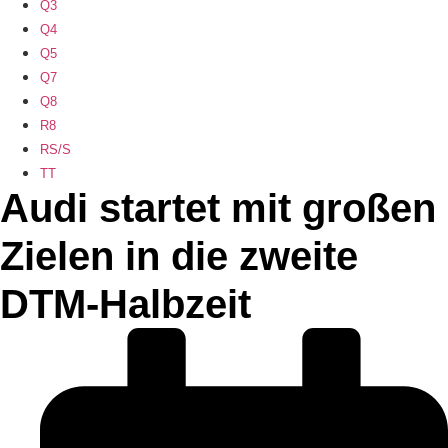
Q3
Q4
Q5
Q7
Q8
R8
RS/S
TT
Audi startet mit großen
Zielen in die zweite
DTM-Halbzeit