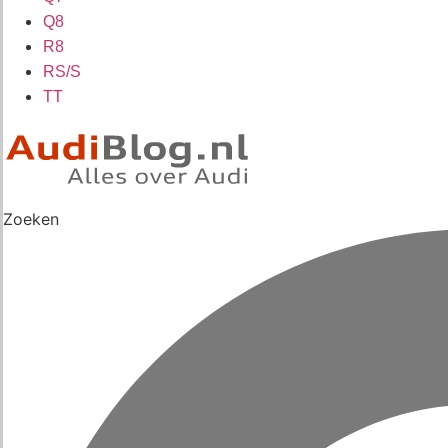
Q8
R8
RS/S
TT
Zoeken