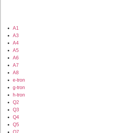
A1
A3
A4
A5
A6
A7
A8
e-tron
g-tron
h-tron
Q2
Q3
Q4
Q5
Q7