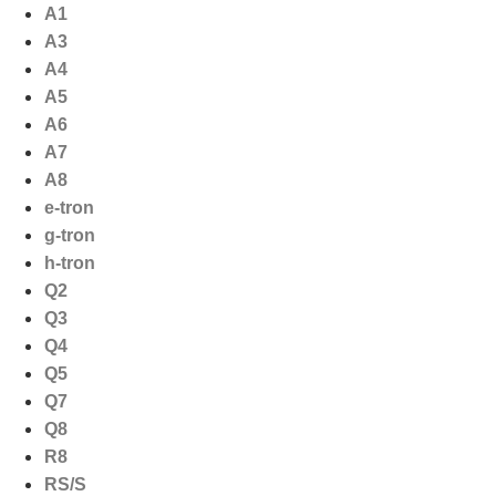
Ga
A1
naar
A3
de
A4
inhoud
A5
A6
A7
A8
e-tron
g-tron
h-tron
Q2
Q3
Q4
Q5
Q7
Q8
R8
RS/S