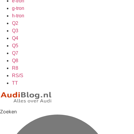
e-tron
g-tron
h-tron
Q2
Q3
Q4
Q5
Q7
Q8
R8
RS/S
TT
Zoeken