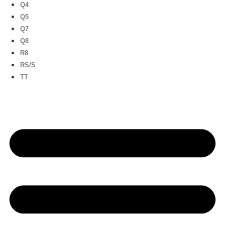
Q4
Q5
Q7
Q8
R8
RS/S
TT