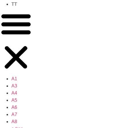
TT
A1
A3
A4
A5
A6
A7
A8