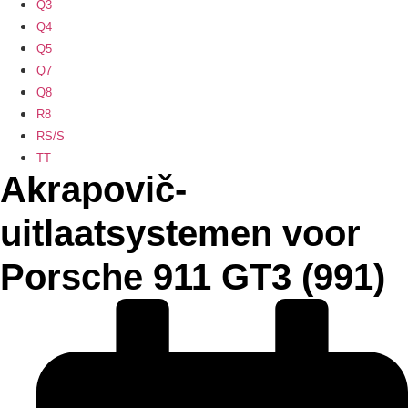
Q3
Q4
Q5
Q7
Q8
R8
RS/S
TT
Akrapovič-
uitlaatsystemen voor
Porsche 911 GT3 (991)