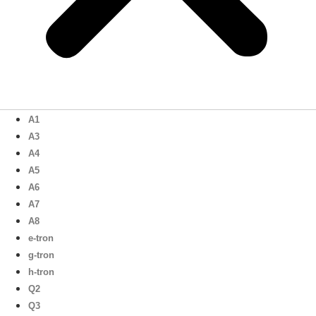
A1
A3
A4
A5
A6
A7
A8
e-tron
g-tron
h-tron
Q2
Q3