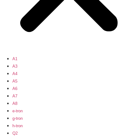
A1
A3
A4
A5
A6
A7
A8
e-tron
g-tron
h-tron
Q2