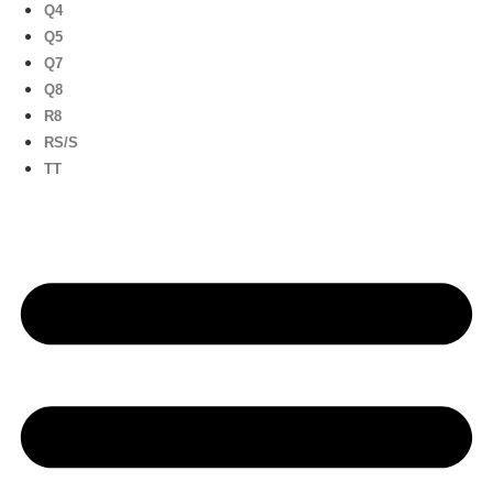
Q4
Q5
Q7
Q8
R8
RS/S
TT