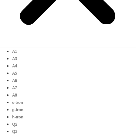
A1
A3
A4
A5
A6
A7
A8
e-tron
g-tron
h-tron
Q2
Q3