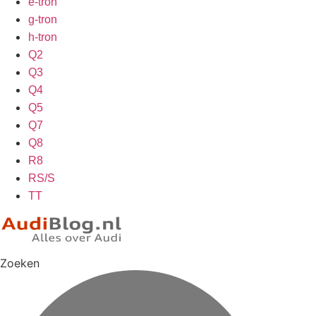
e-tron
g-tron
h-tron
Q2
Q3
Q4
Q5
Q7
Q8
R8
RS/S
TT
Zoeken