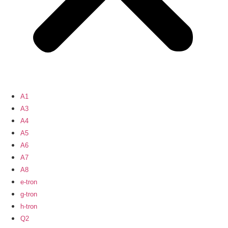
A1
A3
A4
A5
A6
A7
A8
e-tron
g-tron
h-tron
Q2