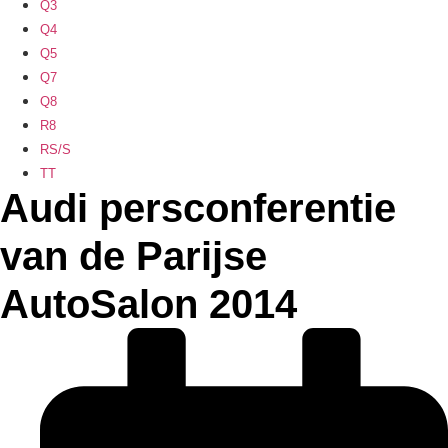
Q3
Q4
Q5
Q7
Q8
R8
RS/S
TT
Audi persconferentie
van de Parijse
AutoSalon 2014