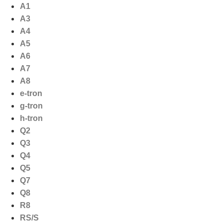
Ga
A1
naar
A3
de
A4
inhoud
A5
A6
A7
A8
e-tron
g-tron
h-tron
Q2
Q3
Q4
Q5
Q7
Q8
R8
RS/S