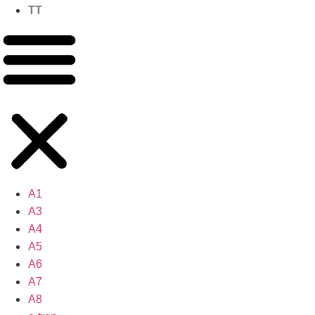
TT
A1
A3
A4
A5
A6
A7
A8