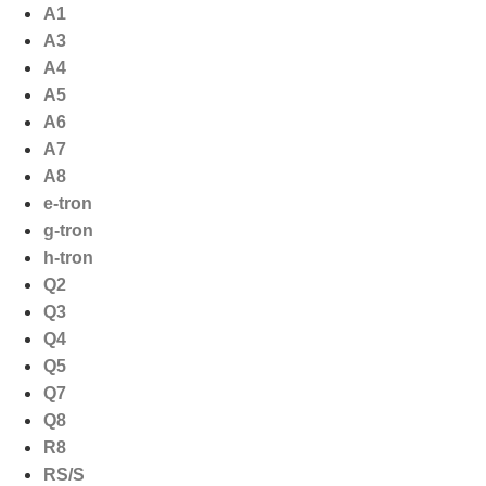
Ga
A1
naar
A3
de
A4
inhoud
A5
A6
A7
A8
e-tron
g-tron
h-tron
Q2
Q3
Q4
Q5
Q7
Q8
R8
RS/S