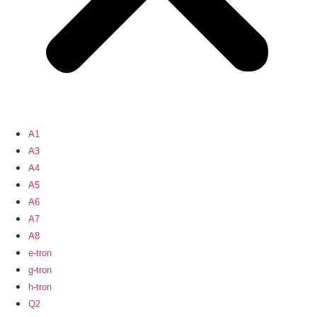
A1
A3
A4
A5
A6
A7
A8
e-tron
g-tron
h-tron
Q2