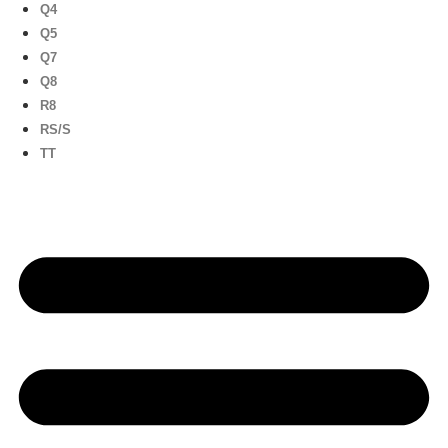
Q4
Q5
Q7
Q8
R8
RS/S
TT