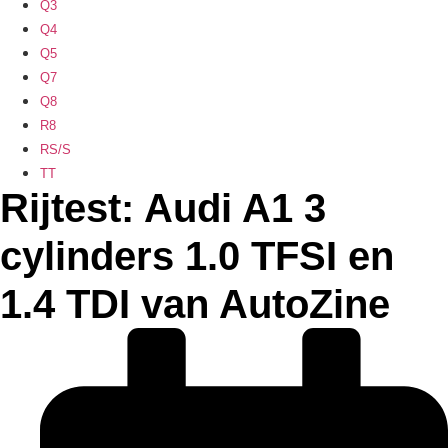
Q3
Q4
Q5
Q7
Q8
R8
RS/S
TT
Rijtest: Audi A1 3
cylinders 1.0 TFSI en
1.4 TDI van AutoZine