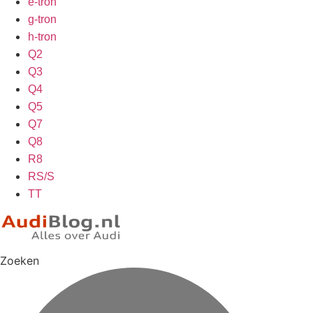
e-tron
g-tron
h-tron
Q2
Q3
Q4
Q5
Q7
Q8
R8
RS/S
TT
Zoeken