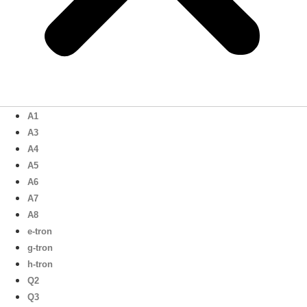
A1
A3
A4
A5
A6
A7
A8
e-tron
g-tron
h-tron
Q2
Q3