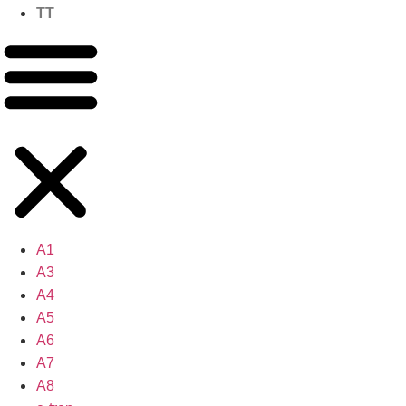
TT
A1
A3
A4
A5
A6
A7
A8