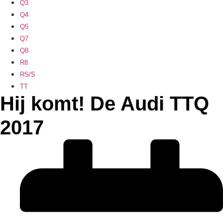
Q3
Q4
Q5
Q7
Q8
R8
RS/S
TT
Hij komt! De Audi TTQ
2017