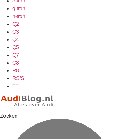
e-tron
g-tron
h-tron
Q2
Q3
Q4
Q5
Q7
Q8
R8
RS/S
TT
Zoeken