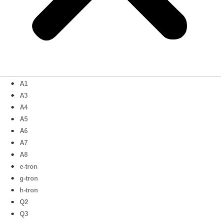
A1
A3
A4
A5
A6
A7
A8
e-tron
g-tron
h-tron
Q2
Q3