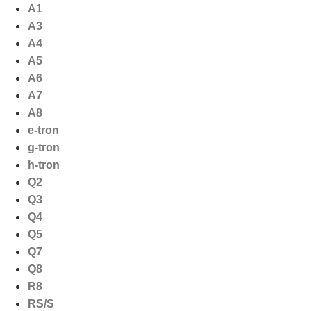
Ga
A1
naar
A3
de
A4
inhoud
A5
A6
A7
A8
e-tron
g-tron
h-tron
Q2
Q3
Q4
Q5
Q7
Q8
R8
RS/S