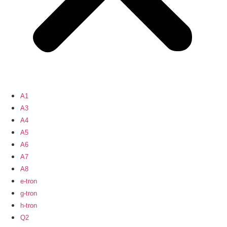
A1
A3
A4
A5
A6
A7
A8
e-tron
g-tron
h-tron
Q2