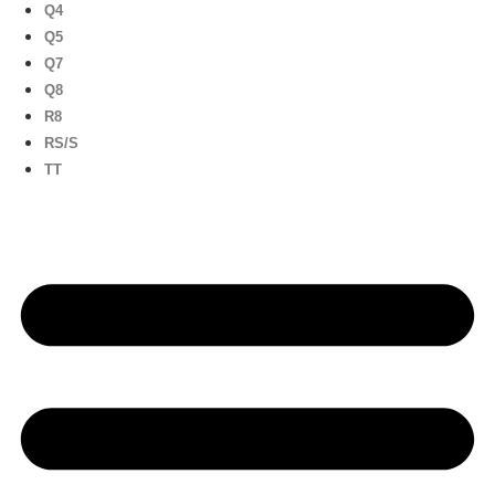
Q4
Q5
Q7
Q8
R8
RS/S
TT