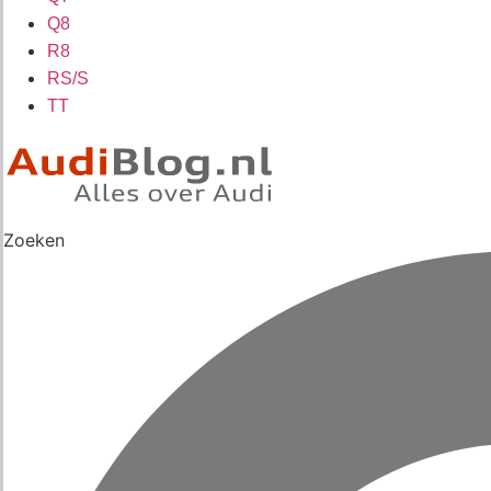
Q8
R8
RS/S
TT
Zoeken