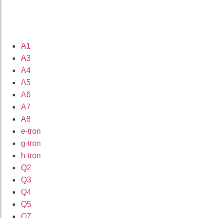
A1
A3
A4
A5
A6
A7
A8
e-tron
g-tron
h-tron
Q2
Q3
Q4
Q5
Q7