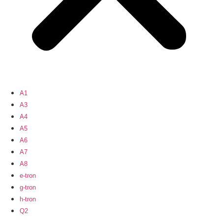
A1
A3
A4
A5
A6
A7
A8
e-tron
g-tron
h-tron
Q2