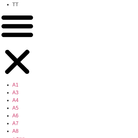
TT
A1
A3
A4
A5
A6
A7
A8