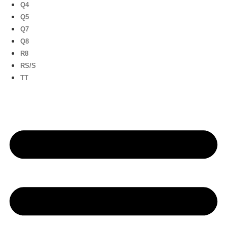
Q4
Q5
Q7
Q8
R8
RS/S
TT