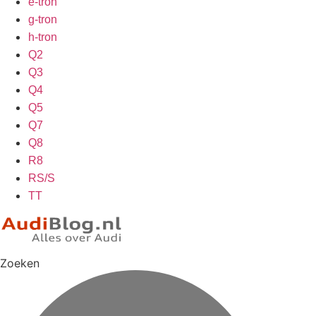
e-tron
g-tron
h-tron
Q2
Q3
Q4
Q5
Q7
Q8
R8
RS/S
TT
Zoeken