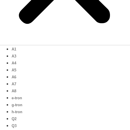
A1
A3
A4
A5
A6
A7
A8
e-tron
g-tron
h-tron
Q2
Q3