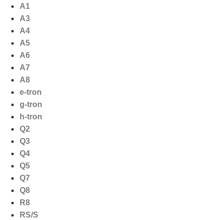
Ga
A1
naar
A3
de
A4
inhoud
A5
A6
A7
A8
e-tron
g-tron
h-tron
Q2
Q3
Q4
Q5
Q7
Q8
R8
RS/S