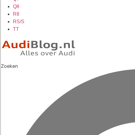
Q8
R8
RS/S
TT
Zoeken