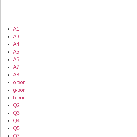
A1
A3
A4
A5
A6
A7
A8
e-tron
g-tron
h-tron
Q2
Q3
Q4
Q5
Q7