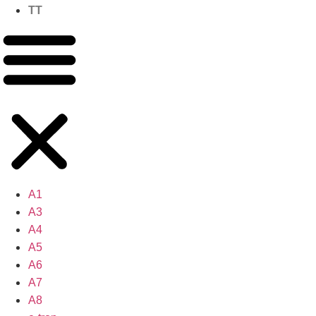
TT
A1
A3
A4
A5
A6
A7
A8