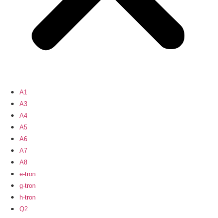
A1
A3
A4
A5
A6
A7
A8
e-tron
g-tron
h-tron
Q2