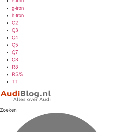
e-tron
g-tron
h-tron
Q2
Q3
Q4
Q5
Q7
Q8
R8
RS/S
TT
Zoeken