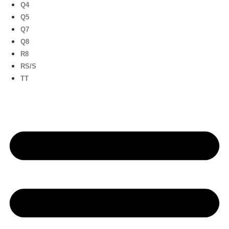
Q4
Q5
Q7
Q8
R8
RS/S
TT