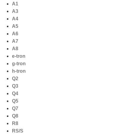
Ga
A1
naar
A3
de
A4
inhoud
A5
A6
A7
A8
e-tron
g-tron
h-tron
Q2
Q3
Q4
Q5
Q7
Q8
R8
RS/S