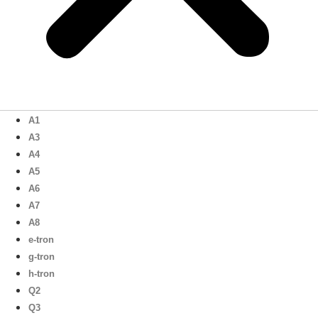
A1
A3
A4
A5
A6
A7
A8
e-tron
g-tron
h-tron
Q2
Q3