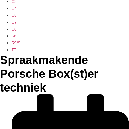
Q3
Q4
Q5
Q7
Q8
R8
RS/S
TT
Spraakmakende
Porsche Box(st)er
techniek