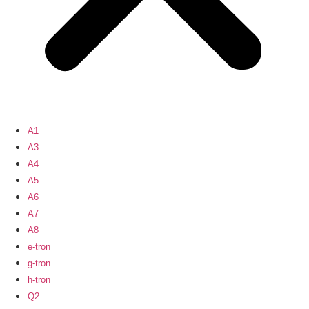
A1
A3
A4
A5
A6
A7
A8
e-tron
g-tron
h-tron
Q2