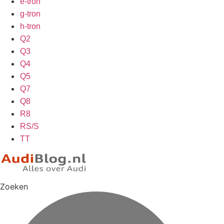
e-tron
g-tron
h-tron
Q2
Q3
Q4
Q5
Q7
Q8
R8
RS/S
TT
Zoeken