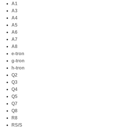
Ga
A1
naar
A3
de
A4
inhoud
A5
A6
A7
A8
e-tron
g-tron
h-tron
Q2
Q3
Q4
Q5
Q7
Q8
R8
RS/S