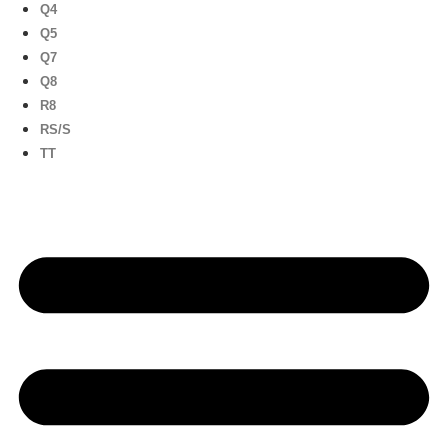
Q4
Q5
Q7
Q8
R8
RS/S
TT