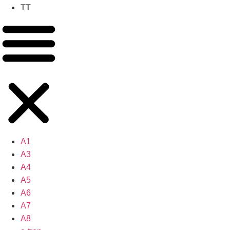
TT
A1
A3
A4
A5
A6
A7
A8