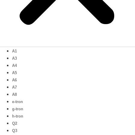
A1
A3
A4
A5
A6
A7
A8
e-tron
g-tron
h-tron
Q2
Q3